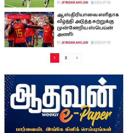
BY
JEYARAM ANOJAN
2026-07-06
ஆஸ்திரியாவை எளிதாக
உதைப்பந்தாட்டம்
வீழ்த்தி அடுத்த சுற்றுக்கு
முன்னேறிய ஸ்பெய்ன்
அணி!
BY
JEYARAM ANOJAN
2026-07-03
1
2