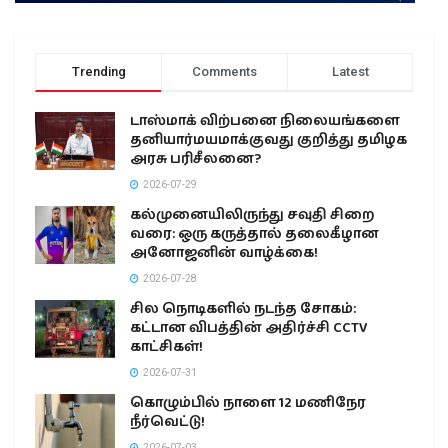
Trending
Comments
Latest
டாஸ்மாக் விற்பனை நிலையங்களை
தனியார்மயமாக்குவது குறித்து தமிழக
அரசு பரிசீலனை?
2026-07-29
கல்முனையிலிருந்து சவுதி சிறை
வரை: ஒரு கருத்தால் தலைகீழான
அனோஜனின் வாழ்க்கை!
2026-07-28
சில நொடிகளில் நடந்த சோகம்:
கட்டான விபத்தின் அதிர்ச்சி CCTV
காட்சிகள்!
2026-07-31
கொழும்பில் நாளை 12 மணிநேர
நீர்வெட்டு!
2026-07-03