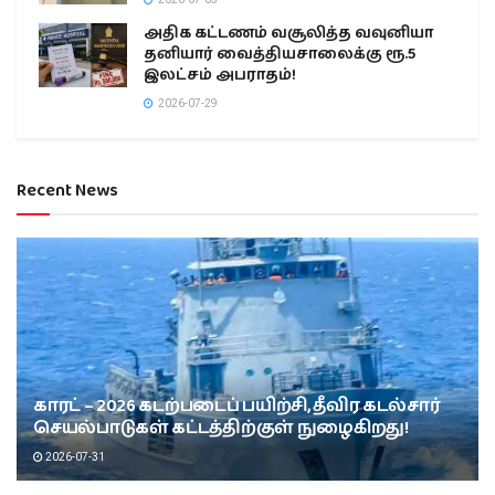
அதிக கட்டணம் வசூலித்த வவுனியா
தனியார் வைத்தியசாலைக்கு ரூ.5
இலட்சம் அபராதம்!
2026-07-29
Recent News
காரட் – 2026 கடற்படைப் பயிற்சி, தீவிர கடல்சார்
செயல்பாடுகள் கட்டத்திற்குள் நுழைகிறது!
2026-07-31