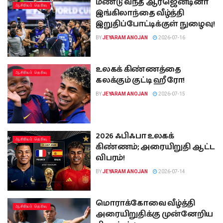
மீண்டு வந்த ஆர்ஜென்டினா
ஆசிரியர் தெரிவு
இங்கிலாந்தை வீழ்த்தி
இறுதிப்போட்டிக்குள் நுழைவு!
BY
JEYARAM ANOJAN
2026-07-16
உலகக் கிண்ணத்தை
ஆசிரியர் தெரிவு
கலக்கும் குட்டி ஹீரோ!
BY
JEYARAM ANOJAN
2026-07-15
2026 ஃபிஃபா உலகக்
ஆசிரியர் தெரிவு
கிண்ணம்; அரையிறுதி ஆட்ட
விபரம்!
BY
JEYARAM ANOJAN
2026-07-14
மொராக்கோவை வீழ்த்தி
ஆசிரியர் தெரிவு
அரையிறுதிக்கு முன்னேறிய