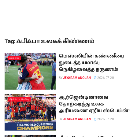
Tag:
ஃபிஃபா உலகக் கிண்ணம்
மெஸ்ஸியின் கண்ணீரை
பல்சுவை
துடைத்த யமால்;
நெகிழவைத்த தருணம்!
BY
JEYARAM ANOJAN
2026-07-20
ஆர்ஜென்டினாவை
ஆசிரியர் தெரிவு
தோற்கடித்து உலக
அரியணை ஏறிய ஸ்பெய்ன்!
BY
JEYARAM ANOJAN
2026-07-20