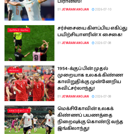
பிரான்ஸ்!
BY
JEYARAM ANOJAN
2026-07-10
சர்ச்சையை கிளப்பிய எகிப்து
ஆசிரியர் தெரிவு
பயிற்சியாளரின் X சைகை!
BY
JEYARAM ANOJAN
2026-07-08
1954-க்குப் பின் முதல்
கிரிக்கெட்
முறையாக உலகக் கிண்ண
காலிறுதிக்கு முன்னேறிய
சுவிட்சர்லாந்து!
BY
JEYARAM ANOJAN
2026-07-08
மெக்சிகோவின் உலகக்
உதைப்பந்தாட்டம்
கிண்ணப் பயணத்தை
நிறைவுக்கு கொண்டு வந்த
இங்கிலாந்து!