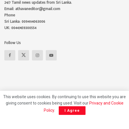
24/7 Tamil news updates from Sri Lanka.
Email: athavaneditor@gmail.com
Phone
Sri Lanka: 0094114063006
UK: 00447459300554
Follow Us
This website uses cookies. By continuing to use this website you are
giving consent to cookies being used. Visit our
Privacy and Cookie
About
Advertise
Privacy Policy
Contact Us
Policy
.
I Agree
© 2026 Athavan Media, All rights reserved.