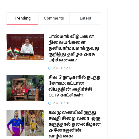
Trending
Comments
Latest
டாஸ்மாக் விற்பனை
நிலையங்களை
தனியார்மயமாக்குவது
குறித்து தமிழக அரசு
பரிசீலனை?
2026-07-29
சில நொடிகளில் நடந்த
சோகம்: கட்டான
விபத்தின் அதிர்ச்சி
CCTV காட்சிகள்!
2026-07-31
கல்முனையிலிருந்து
சவுதி சிறை வரை: ஒரு
கருத்தால் தலைகீழான
அனோஜனின்
வாழ்க்கை!