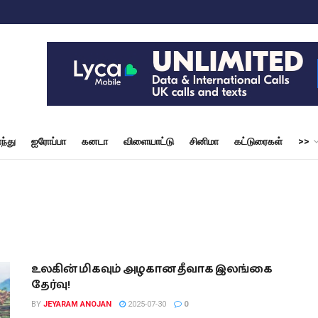
ந்து
ஐரோப்பா
கனடா
விளையாட்டு
சினிமா
கட்டுரைகள்
>>
உலகின் மிகவும் அழகான தீவாக இலங்கை
தேர்வு!
BY
JEYARAM ANOJAN
2025-07-30
0