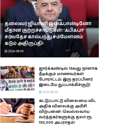
தலைவர் ஜியானி இன்ஃபான்டினோ
மீதான குற்றச்சாட்டுகள்: ‘ஃபிஃபா’
சர்வதேச கால்பந்து சம்மேளனம்
கடும் அதிருப்தி!
2026-08-09
ஜார்க்கண்டில் 16வது நாளாக
நீடிக்கும் மாணவர்கள்
போராட்டம்; இரு தரப்பினர்
இடையே துப்பாக்கிச்சூடு!
2026-08-09
கட்டுப்பாட்டு விலையை விட
அதிக விலைக்கு அரிசி
விற்பனை: வெல்லவாய
வர்த்தகர்களுக்கு தலா ரூ.
150,000 அபராதம்!