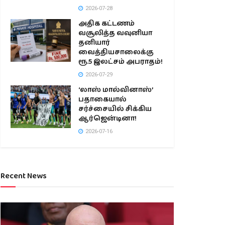
2026-07-28
அதிக கட்டணம்
வசூலித்த வவுனியா
தனியார்
வைத்தியசாலைக்கு
ரூ.5 இலட்சம் அபராதம்!
2026-07-29
‘லாஸ் மால்வினாஸ்’
பதாகையால்
சர்ச்சையில் சிக்கிய
ஆர்ஜென்டினா!
2026-07-16
Recent News