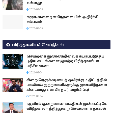
உள்ளது!
2026-08-05
சமூக வலைதள நேரலையில் அதிர்ச்சி
சம்பவம்
2026-08-05
பிரித்தானியச் செய்திகள்
செயற்கை நுண்ணறிவைக் கட்டுப்படுத்தப்
புதிய சட்டங்களை இயற்ற பிரித்தானியா
பரிசீலனை!
2026-08-04
சிறை நெருக்கடியைத் தவிர்க்கும் திட்டத்தில்
பாலியல் குற்றவாளிகளுக்கு முன்விடுதலை
கிடையாது என பிரதமர் அறிவிப்பு!
2026-08-04
ஆயிரம் குறைவான கைதிகள் முன்கூட்டியே
விடுதலை – நீதித்துறை செயலாளர் தகவல்