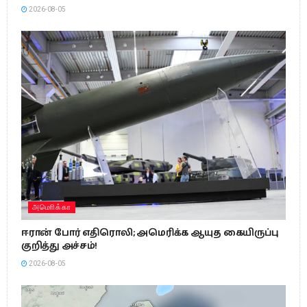
2026-08-05
அமொிக்கா
ஈரான் போர் எதிரொலி; அமெரிக்க ஆயுத கையிருப்பு
குறித்து அச்சம்!
2026-08-05