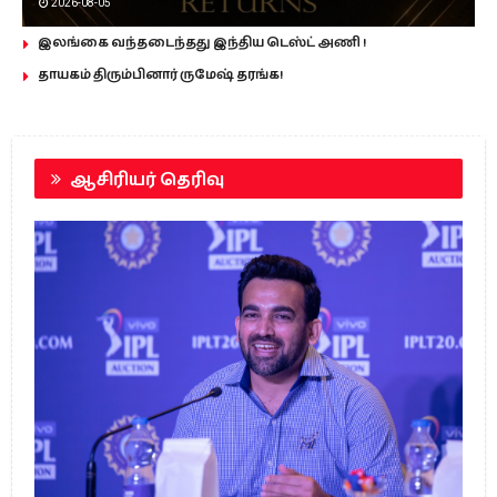
2026-08-05
இலங்கை வந்தடைந்தது இந்திய டெஸ்ட் அணி !
தாயகம் திரும்பினார் ருமேஷ் தரங்க!
ஆசிரியர் தெரிவு