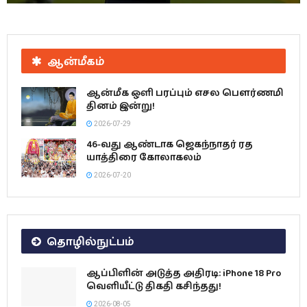
ஆன்மீகம்
ஆன்மீக ஒளி பரப்பும் எசல பௌர்ணமி
தினம் இன்று!
2026-07-29
46-வது ஆண்டாக ஜெகந்நாதர் ரத
யாத்திரை கோலாகலம்
2026-07-20
தொழில்நுட்பம்
ஆப்பிளின் அடுத்த அதிரடி: iPhone 18 Pro
வெளியீட்டு திகதி கசிந்தது!
2026-08-05