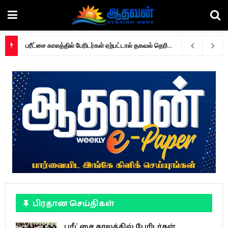
விஞ்ஞான மற்றும் தொழில்நுட்ப அமைச்சு மீதான வரவுசெலவுத் திட்டத்திற்கு முந்தைய கலந்துரையாடல் ஜனாதிபதி தலைமையில்!
பிரதான செய்திகள்
பரீட்சை காலத்தில் பேரிடர்கள்