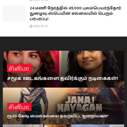
24 மணி நேரத்தில் 49,000 புலம்பெயர்ந்தோர்
நுழைவு; ஸ்பெயின் எல்லையில் பெரும்
பரபரப்பு!
2026-07-31
சினிமா
மார்வலுக்கு மீண்டும் புத்துயிர்: ஆறு
நாட்களில் ஸ்பைடர்-மேன் 1 பில்லியன்
டொலர் வசூல்!
சினிமா
11 நாள் முடிவில் 88.2 கோடி ரூபா வரை சென்ற
ஜனநாயகன் வசூல் வேட்டை!