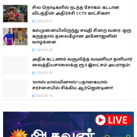
சில நொடிகளில் நடந்த சோகம்: கட்டான
விபத்தின் அதிர்ச்சி CCTV காட்சிகள்!
2026-07-31
கல்முனையிலிருந்து சவுதி சிறை வரை: ஒரு
கருத்தால் தலைகீழான அனோஜனின்
வாழ்க்கை!
2026-07-28
அதிக கட்டணம் வசூலித்த வவுனியா தனியார்
வைத்தியசாலைக்கு ரூ.5 இலட்சம் அபராதம்!
2026-07-29
‘லாஸ் மால்வினாஸ்’ பதாகையால்
சர்ச்சையில் சிக்கிய ஆர்ஜென்டினா!
2026-07-16