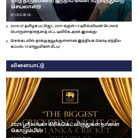
நாடு திரும்பினார் இந்திய வௌியுறவுத்துறை
செயலாளர்!
2026-08-06
2026-27 தமிழக பட்ஜெட்: 2031-க்குள் 1.5 டிரில்லியன் டொலர்
பொருளாதாரத்தை எட்ட டிவிகே அரசு இலக்கு!
செங்கடலில் தாக்குதலுக்குள்ளான இந்தியக் கொடி ஏந்திய
கப்பல்; 13 மாலுமிகள் மீட்பு!
விளையாட்டு
2025 ஸ்ரீலங்கா கிரிக்கெட் விருதுகள் நாளை
கொழும்பில்!