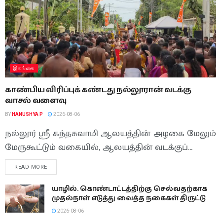
இலங்கை
காண்பிய விரிப்புக் கண்டது நல்லூரான் வடக்கு
வாசல் வளைவு
BY
HANUSHYA P
2026-08-06
நல்லூர் ஶ்ரீ கந்தசுவாமி ஆலயத்தின் அழகை மேலும்
மேருகூட்டும் வகையில், ஆலயத்தின் வடக்குப்...
READ MORE
யாழில். கொண்டாட்டத்திற்கு செல்வதற்காக
முதல்நாள் எடுத்து வைத்த நகைகள் திருட்டு
2026-08-06