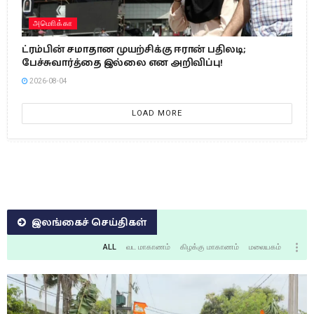
அமொிக்கா
ட்ரம்பின் சமாதான முயற்சிக்கு ஈரான் பதிலடி;
பேச்சுவார்த்தை இல்லை என அறிவிப்பு!
2026-08-04
LOAD MORE
இலங்கைச் செய்திகள்
ALL
வட மாகாணம்
கிழக்கு மாகாணம்
மலையகம்