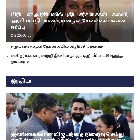
பிரிட்டன் அரசியலில் புதிய சர்ச்சைகள் – கல்வி,
அரசியல் நியமனம், மனநல சேவைகள் கவன
ஈர்ப்பு
2026-08-06
சமூக வலைதள நேரலையில் அதிர்ச்சி சம்பவம்
மனிதர்களை ஏமாற்றி தீங்கிழைக்கும் குறியீட்டை செலுத்த
முயன்ற AI
இந்தியா
இலங்கைக்கான விஜயத்தை நிறைவு செய்து