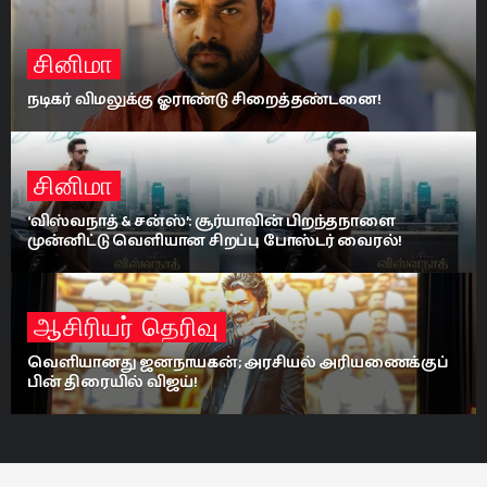
சினிமா
டேர் டெவில் முதல் கிளாடியேட்டர்ஸ் வரை: அஜித்
ரசிகர்களுக்கு இரட்டை விருந்து!
சினிமா
‘சேயோன்’ படப்பிடிப்பிற்கு நடுவே ஊட்டிக்கு விரைந்த
சிவகார்த்திகேயன்: வைரலாகும் புகைப்படங்கள்!
சினிமா
“மூன்று உலகங்களுக்கும் ஒரே அரசன்” வெளியானது
‘ராமாயணம்’ டிரெய்லர்