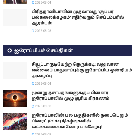
2026-08-04
பிரித்தானியாவின் முதலாவது ‘சூப்பர்
பல்கலைக்கழகம்’ எதிர்வரும் செப்டம்பரில்
ஆரம்பம்!
2026-08-03
ஐரோப்பியச் செய்திகள்
சியூட்டா குடியேற்ற நெருக்கடி: வலுவான
எல்லைப் பாதுகாப்புக்கு ஐரோப்பிய ஒன்றியம்
அழைப்பு!
2026-08-04
மூன்று தசாப்தங்களுக்குப் பின்னர்
ஐரோப்பாவில் முழு சூரிய கிரகணம்!
2026-08-03
ஐரோப்பாவின் பல பகுதிகளில் நடைபெறும்
பிரைட் (Pride) நிகழ்வுகளில்
லட்சக்கணக்கானோர் பங்கேற்பு!
2026-08-02