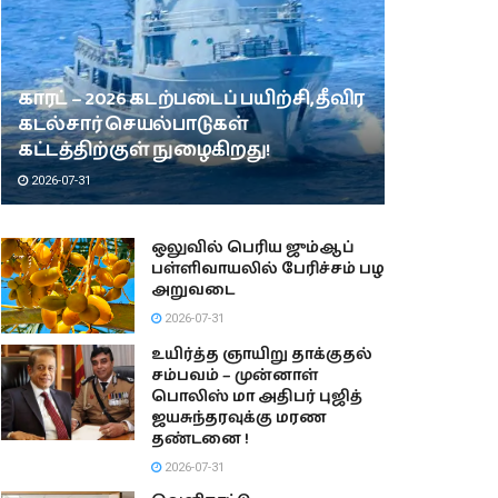
காரட் – 2026 கடற்படைப் பயிற்சி, தீவிர
கடல்சார் செயல்பாடுகள்
கட்டத்திற்குள் நுழைகிறது!
2026-07-31
ஒலுவில் பெரிய ஜும்ஆப்
பள்ளிவாயலில் பேரிச்சம் பழ
அறுவடை
2026-07-31
உயிர்த்த ஞாயிறு தாக்குதல்
சம்பவம் – முன்னாள்
பொலிஸ் மா அதிபர் புஜித்
ஜயசுந்தரவுக்கு மரண
தண்டனை !
2026-07-31