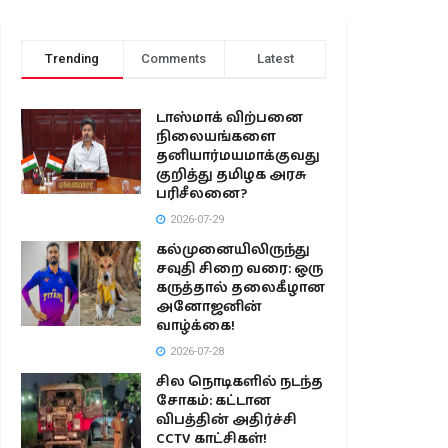
Trending
Comments
Latest
டாஸ்மாக் விற்பனை
நிலையங்களை
தனியார்மயமாக்குவது
குறித்து தமிழக அரசு
பரிசீலனை?
2026-07-29
கல்முனையிலிருந்து
சவுதி சிறை வரை: ஒரு
கருத்தால் தலைகீழான
அனோஜனின்
வாழ்க்கை!
2026-07-28
சில நொடிகளில் நடந்த
சோகம்: கட்டான
விபத்தின் அதிர்ச்சி
CCTV காட்சிகள்!