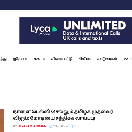
ந்து
ஐரோப்பா
கனடா
விளையாட்டு
சினிமா
கட்டுரைகள்
>>
நாளை டெல்லி செல்லும் தமிழக முதல்வர்
விஜய்; மோடியை சந்திக்க வாய்ப்பு!
BY
JEYARAM ANOJAN
2026-05-26
0