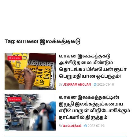
Tag:
வாகன இலக்கத்தகடு
வாகன இலக்கத்தகடு
இலங்கை
அச்சிடுதலை மீண்டும்
தொடங்க 3 பில்லியன் ரூபா
பெறுமதியான ஒப்பந்தம்!
BY
JEYARAM ANOJAN
2026-03-10
வாகன இலக்கத்தகட்டின்
இலங்கை
இறுதி இலக்கத்துக்கமைய
எரிபொருள் விநியோகிக்கும்
நாட்களில் திருத்தம்!
BY
யே.பெனிற்லஸ்
2022-07-19