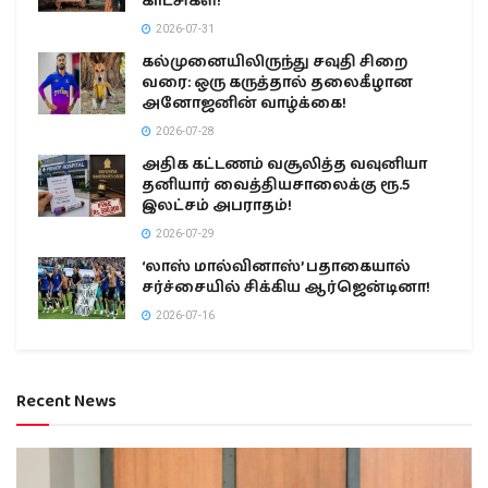
காட்சிகள்!
2026-07-31
கல்முனையிலிருந்து சவுதி சிறை
வரை: ஒரு கருத்தால் தலைகீழான
அனோஜனின் வாழ்க்கை!
2026-07-28
அதிக கட்டணம் வசூலித்த வவுனியா
தனியார் வைத்தியசாலைக்கு ரூ.5
இலட்சம் அபராதம்!
2026-07-29
‘லாஸ் மால்வினாஸ்’ பதாகையால்
சர்ச்சையில் சிக்கிய ஆர்ஜென்டினா!
2026-07-16
Recent News