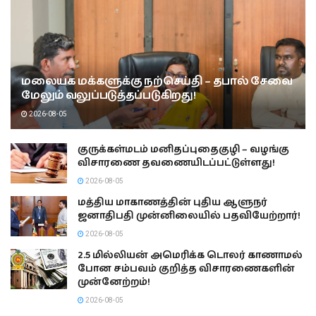
மலையக மக்களுக்கு நற்செய்தி – தபால் சேவை
மேலும் வலுப்படுத்தப்படுகிறது!
2026-08-05
குருக்கள்மடம் மனிதப்புதைகுழி – வழங்கு
விசாரணை தவணையிடப்பட்டுள்ளது!
2026-08-05
மத்திய மாகாணத்தின் புதிய ஆளுநர்
ஜனாதிபதி முன்னிலையில் பதவியேற்றார்!
2026-08-05
2.5 மில்லியன் அமெரிக்க டொலர் காணாமல்
போன சம்பவம் குறித்த விசாரணைகளின்
முன்னேற்றம்!
2026-08-05