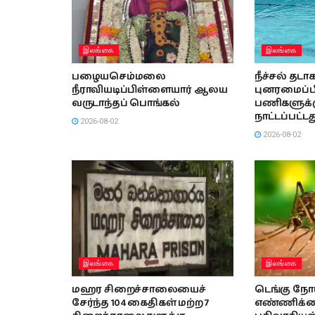
இலங்கை
இலங்கை
பழையசெம்மலை
நீச்சல் தட
நீராவியடிப்பிள்ளையார் ஆலய
புனரமைப்பி
வருடாந்தப் பொங்கல்
பணிகளுக்கு
நாட்டப்பட்டத
2026-08-02
2026-08-02
இலங்கை
இலங்கை
மஹர சிறைச்சாலையைச்
டெங்கு நோ
சேர்ந்த 104 கைதிகள் மற்ற 7
எண்ணிக்கை