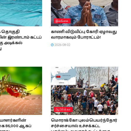
இலங்கை
ாக தொகுதி
காணி விடுவிப்பு கோரி ஏழாவது
ன் இரண்டாம் கட்டப்
வாரமாகவும் போராட்டம்!
 அடிக்கல்
2026-08-02
ு
ஆபிாிக்கா
யாளர்களின்
மொராக்கோ புலம்பெயர்ந்தோர்
 86,000 ஆகப்
சர்ச்சையால் உச்சக்கட்ட