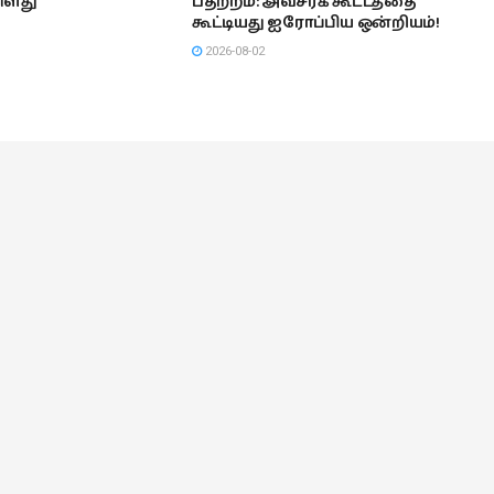
்ளது
பதற்றம்: அவசரக் கூட்டத்தை
கூட்டியது ஐரோப்பிய ஒன்றியம்!
2026-08-02