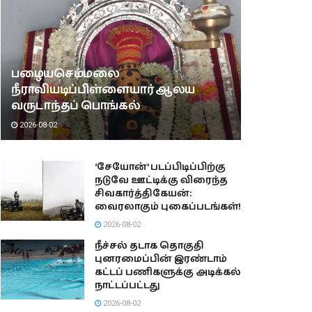
பழையசெம்மலை
நீராவியடிப்பிள்ளையார் ஆலய
வருடாந்தப் பொங்கல்
2026-08-02
‘சேயோன்’ படப்பிடிப்பிற்கு
நடுவே ஊட்டிக்கு விரைந்த
சிவகார்த்திகேயன்:
வைரலாகும் புகைப்படங்கள்!
2026-08-02
நீச்சல் தடாக தொகுதி
புனரமைப்பின் இரண்டாம்
கட்டப் பணிகளுக்கு அடிக்கல்
நாட்டப்பட்டது
2026-08-02