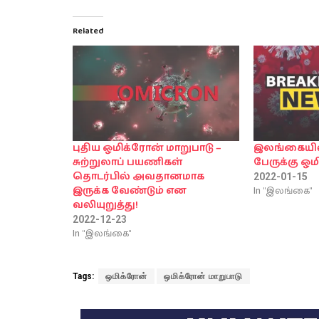
Related
புதிய ஒமிக்ரோன் மாறுபாடு –
இலங்கையில்
சுற்றுலாப் பயணிகள்
பேருக்கு ஒ
தொடர்பில் அவதானமாக
2022-01-15
In "இலங்கை"
இருக்க வேண்டும் என
வலியுறுத்து!
2022-12-23
In "இலங்கை"
Tags:
ஒமிக்ரோன்
ஒமிக்ரோன் மாறுபாடு