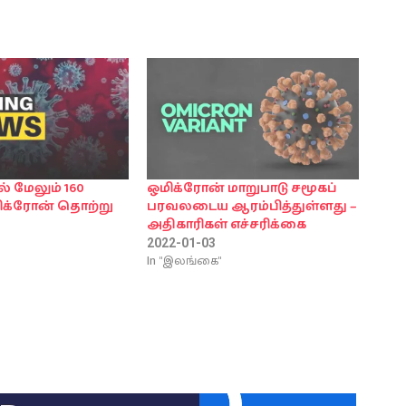
 மேலும் 160
ஒமிக்ரோன் மாறுபாடு சமூகப்
மிக்ரோன் தொற்று
பரவலடைய ஆரம்பித்துள்ளது –
அதிகாரிகள் எச்சரிக்கை
2022-01-03
In "இலங்கை"