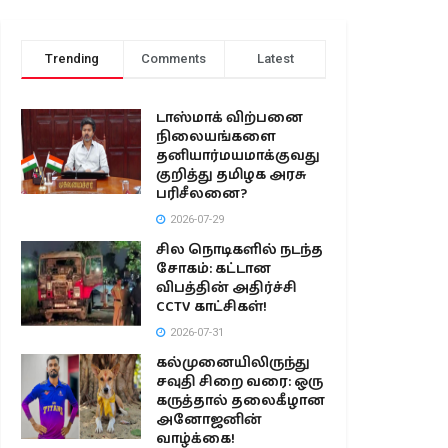
Trending
Comments
Latest
டாஸ்மாக் விற்பனை
நிலையங்களை
தனியார்மயமாக்குவது
குறித்து தமிழக அரசு
பரிசீலனை?
2026-07-29
சில நொடிகளில் நடந்த
சோகம்: கட்டான
விபத்தின் அதிர்ச்சி
CCTV காட்சிகள்!
2026-07-31
கல்முனையிலிருந்து
சவுதி சிறை வரை: ஒரு
கருத்தால் தலைகீழான
அனோஜனின்
வாழ்க்கை!