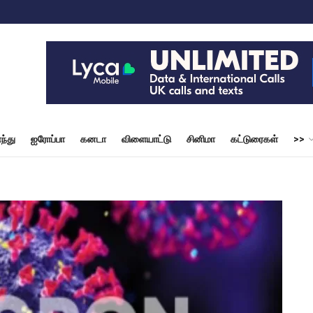
ந்து
ஐரோப்பா
கனடா
விளையாட்டு
சினிமா
கட்டுரைகள்
>>