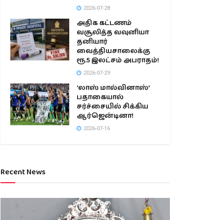
2026-07-28
அதிக கட்டணம்
வசூலித்த வவுனியா
தனியார்
வைத்தியசாலைக்கு
ரூ.5 இலட்சம் அபராதம்!
2026-07-29
‘லாஸ் மால்வினாஸ்’
பதாகையால்
சர்ச்சையில் சிக்கிய
ஆர்ஜென்டினா!
2026-07-16
Recent News