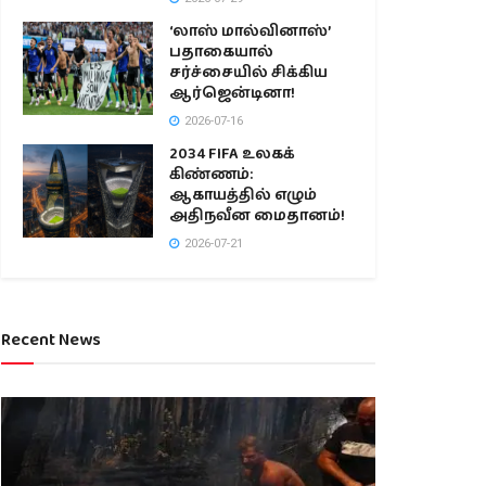
‘லாஸ் மால்வினாஸ்’
பதாகையால்
சர்ச்சையில் சிக்கிய
ஆர்ஜென்டினா!
2026-07-16
2034 FIFA உலகக்
கிண்ணம்:
ஆகாயத்தில் எழும்
அதிநவீன மைதானம்!
2026-07-21
Recent News