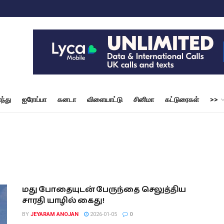
ந்து
ஐரோப்பா
கனடா
விளையாட்டு
சினிமா
கட்டுரைகள்
>>
மது போதையுடன் பேருந்தை செலுத்திய
சாரதி யாழில் கைது!
BY
JEYARAM ANOJAN
2026-01-05
0