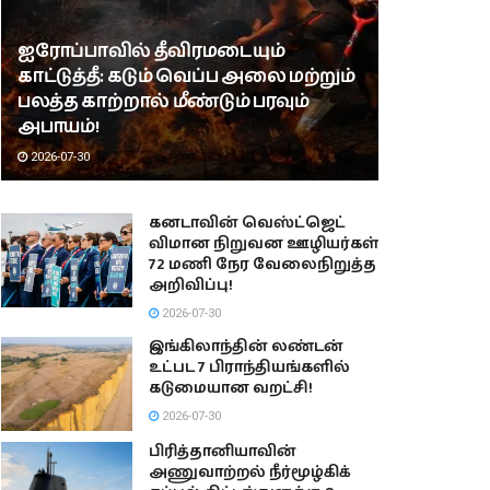
ஐரோப்பாவில் தீவிரமடையும்
காட்டுத்தீ: கடும் வெப்ப அலை மற்றும்
பலத்த காற்றால் மீண்டும் பரவும்
அபாயம்!
2026-07-30
கனடாவின் வெஸ்ட்ஜெட்
விமான நிறுவன ஊழியர்கள்
72 மணி நேர வேலைநிறுத்த
அறிவிப்பு!
2026-07-30
இங்கிலாந்தின் லண்டன்
உட்பட 7 பிராந்தியங்களில்
கடுமையான வறட்சி!
2026-07-30
பிரித்தானியாவின்
அணுவாற்றல் நீர்மூழ்கிக்