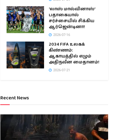
‘லாஸ் மால்வினாஸ்’
பதாகையால்
சர்ச்சையில் சிக்கிய
ஆர்ஜென்டினா!
2026-07-16
2034 FIFA உலகக்
கிண்ணம்:
ஆகாயத்தில் எழும்
அதிநவீன மைதானம்!
2026-07-21
Recent News