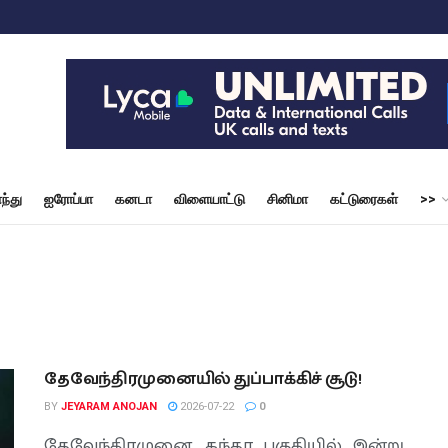
ந்து
ஐரோப்பா
கனடா
விளையாட்டு
சினிமா
கட்டுரைகள்
>>
தேவேந்திரமுனையில் துப்பாக்கிச் சூடு!
BY
JEYARAM ANOJAN
2026-07-22
0
தேவேந்திரமுனை, கந்தர பகுதியில் இன்று