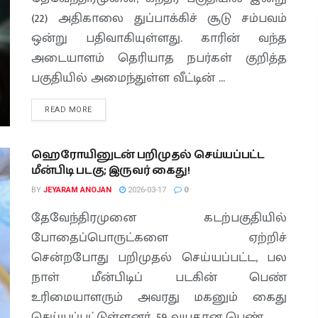
(22) அதிகாலை துப்பாக்கிச் சூடு சம்பவம்
ஒன்று பதிவாகியுள்ளது. காரின் வந்த
அடையாளம் தெரியாத நபர்கள் குறித்த
பகுதியில் அமைந்துள்ள வீட்டின் ...
READ MORE
ஹெரோயினுடன் பறிமுதல் செய்யப்பட்ட
மீன்பிடி படகு; இருவர் கைது!
BY
JEYARAM ANOJAN
2026-03-17
0
தேவேந்திரமுனை கடற்பகுதியில்
போதைப்பொருட்களை ஏற்றிச்
சென்றபோது பறிமுதல் செய்யப்பட்ட, பல
நாள் மீன்பிடிப் படகின் பெண்
உரிமையாளரும் அவரது மகனும் கைது
செய்யப்பட்டுள்ளனர். 59 வயதான பெண் ...