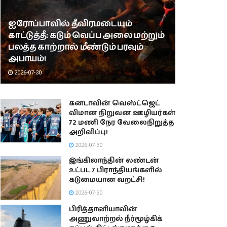
ஐரோப்பாவில் தீவிரமடையும்
காட்டுத்தீ: கடும் வெப்ப அலை மற்றும்
பலத்த காற்றால் மீண்டும் பரவும்
அபாயம்!
2026-07-30
கனடாவின் வெஸ்ட்ஜெட்
விமான நிறுவன ஊழியர்கள்
72 மணி நேர வேலைநிறுத்த
அறிவிப்பு!
2026-07-30
இங்கிலாந்தின் லண்டன்
உட்பட 7 பிராந்தியங்களில்
கடுமையான வறட்சி!
2026-07-30
பிரித்தானியாவின்
அணுவாற்றல் நீர்மூழ்கிக்