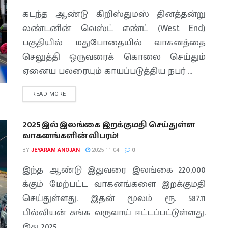
கடந்த ஆண்டு கிறிஸ்துமஸ் தினத்தன்று
லண்டனின் வெஸ்ட் எண்ட் (West End)
பகுதியில் மதுபோதையில் வாகனத்தை
செலுத்தி ஒருவரைக் கொலை செய்தும்
ஏனைய பலரையும் காயப்படுத்திய நபர் ...
READ MORE
2025 இல் இலங்கை இறக்குமதி செய்துள்ள
வாகனங்களின் விபரம்!
BY
JEYARAM ANOJAN
2025-11-04
0
இந்த ஆண்டு இதுவரை இலங்கை 220,000
க்கும் மேற்பட்ட வாகனங்களை இறக்குமதி
செய்துள்ளது. இதன் மூலம் ரூ. 587.11
பில்லியன் சுங்க வருவாய் ஈட்டப்பட்டுள்ளது.
இது 2025 ...