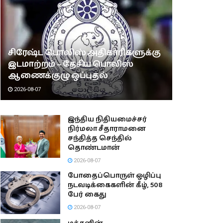
சிரேஷ்ட பொலிஸ் அதிகாரிகளுக்கு
இடமாற்றம் – தேசிய பொலிஸ்
ஆணைக்குழு ஒப்புதல்
2026-08-07
இந்திய நிதியமைச்சர்
நிர்மலா சீதாராமனை
சந்தித்த செந்தில்
தொண்டமான்
2026-08-07
போதைப்பொருள் ஒழிப்பு
நடவடிக்கைகளின் கீழ், 508
பேர் கைது
2026-08-07