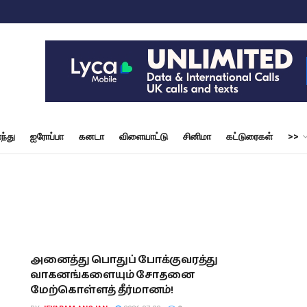
ந்து
ஐரோப்பா
கனடா
விளையாட்டு
சினிமா
கட்டுரைகள்
>>
அனைத்து பொதுப் போக்குவரத்து
வாகனங்களையும் சோதனை
மேற்கொள்ளத் தீர்மானம்!