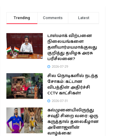
Trending
Comments
Latest
டாஸ்மாக் விற்பனை
நிலையங்களை
தனியார்மயமாக்குவது
குறித்து தமிழக அரசு
பரிசீலனை?
2026-07-29
சில நொடிகளில் நடந்த
சோகம்: கட்டான
விபத்தின் அதிர்ச்சி
CCTV காட்சிகள்!
2026-07-31
கல்முனையிலிருந்து
சவுதி சிறை வரை: ஒரு
கருத்தால் தலைகீழான
அனோஜனின்
வாழ்க்கை!