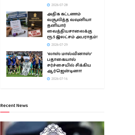
2026-07-28
அதிக கட்டணம்
வசூலித்த வவுனியா
தனியார்
வைத்தியசாலைக்கு
ரூ.5 இலட்சம் அபராதம்!
2026-07-29
‘லாஸ் மால்வினாஸ்’
பதாகையால்
சர்ச்சையில் சிக்கிய
ஆர்ஜென்டினா!
2026-07-16
Recent News