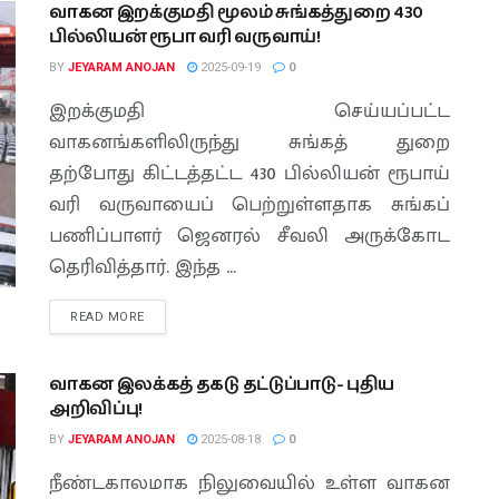
வாகன இறக்குமதி மூலம் சுங்கத்துறை 430
பில்லியன் ரூபா வரி வருவாய்!
BY
JEYARAM ANOJAN
2025-09-19
0
இறக்குமதி செய்யப்பட்ட
வாகனங்களிலிருந்து சுங்கத் துறை
தற்போது கிட்டத்தட்ட 430 பில்லியன் ரூபாய்
வரி வருவாயைப் பெற்றுள்ளதாக சுங்கப்
பணிப்பாளர் ஜெனரல் சீவலி அருக்கோட
தெரிவித்தார். இந்த ...
READ MORE
வாகன இலக்கத் தகடு தட்டுப்பாடு- புதிய
அறிவிப்பு!
BY
JEYARAM ANOJAN
2025-08-18
0
நீண்டகாலமாக நிலுவையில் உள்ள வாகன