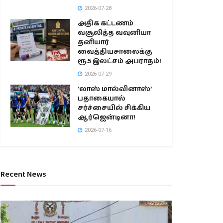
2026-07-28
அதிக கட்டணம்
வசூலித்த வவுனியா
தனியார்
வைத்தியசாலைக்கு
ரூ.5 இலட்சம் அபராதம்!
2026-07-29
‘லாஸ் மால்வினாஸ்’
பதாகையால்
சர்ச்சையில் சிக்கிய
ஆர்ஜென்டினா!
2026-07-16
Recent News