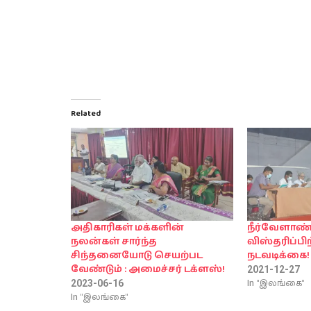
Related
அதிகாரிகள் மக்களின்
நீர்வேளா
நலன்கள் சார்ந்த
விஸ்தரிப்பி
சிந்தனையோடு செயற்பட
நடவடிக்கை!
வேண்டும் : அமைச்சர் டக்ளஸ்!
2021-12-27
In "இலங்கை"
2023-06-16
In "இலங்கை"