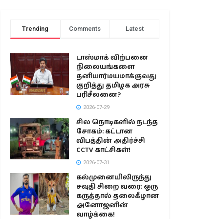
Trending
Comments
Latest
டாஸ்மாக் விற்பனை
நிலையங்களை
தனியார்மயமாக்குவது
குறித்து தமிழக அரசு
பரிசீலனை?
2026-07-29
சில நொடிகளில் நடந்த
சோகம்: கட்டான
விபத்தின் அதிர்ச்சி
CCTV காட்சிகள்!
2026-07-31
கல்முனையிலிருந்து
சவுதி சிறை வரை: ஒரு
கருத்தால் தலைகீழான
அனோஜனின்
வாழ்க்கை!