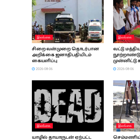
இலங்கை
இலங்கை
சிறை வன்முறை தொடர்பான
வட்டு மத்தி
அறிக்கை ஜனாதிபதியிடம்
நூற்றாண்ட
கையளிப்பு
முன்னிட்டு 
2026-08-06
2026-08-06
இலங்கை
இலங்கை
யாழில் தாயாருடன் ஏற்பட்ட
செம்மணியி