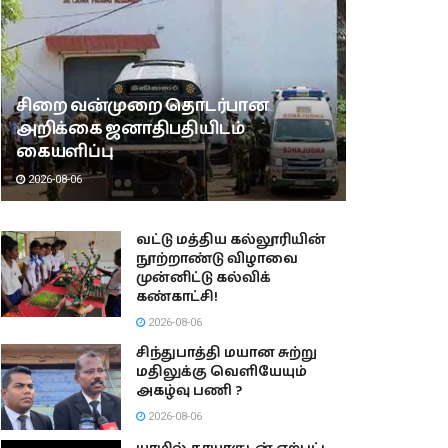
சிறை வன்முறை தொடர்பான
அறிக்கை ஜனாதிபதியிடம்
கையளிப்பு
2026-08-06
வட்டு மத்திய கல்லூரியின்
நூற்றாண்டு விழாவை
முன்னிட்டு கல்விக்
கண்காட்சி!
2026-08-06
சிந்துபாத்தி மயான சுற்று
மதிலுக்கு வெளியேயும்
அகழ்வு பணி ?
2026-08-06