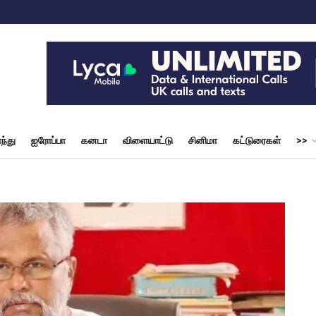
ந்து
ஐரோப்பா
கனடா
விளையாட்டு
சினிமா
கட்டுரைகள்
>>