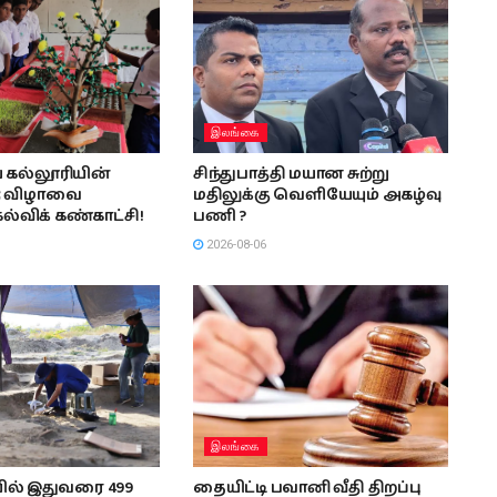
இலங்கை
ய கல்லூரியின்
சிந்துபாத்தி மயான சுற்று
ு விழாவை
மதிலுக்கு வெளியேயும் அகழ்வு
கல்விக் கண்காட்சி!
பணி ?
2026-08-06
இலங்கை
ல் இதுவரை 499
தையிட்டி பவானி வீதி திறப்பு