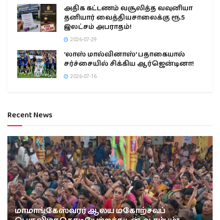
அதிக கட்டணம் வசூலித்த வவுனியா
தனியார் வைத்தியசாலைக்கு ரூ.5
இலட்சம் அபராதம்!
2026-07-29
‘லாஸ் மால்வினாஸ்’ பதாகையால்
சர்ச்சையில் சிக்கிய ஆர்ஜென்டினா!
2026-07-16
Recent News
மாமாங்கேஸ்வரர் ஆலய மகோற்சவப்