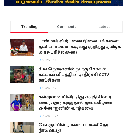
Trending
Comments
Latest
டாஸ்மாக் விற்பனை நிலையங்களை
தனியார்மயமாக்குவது குறித்து தமிழக
அரசு பரிசீலனை?
2026-07-29
சில நொடிகளில் நடந்த சோகம்:
கட்டான விபத்தின் அதிர்ச்சி CCTV
காட்சிகள்!
2026-07-31
கல்முனையிலிருந்து சவுதி சிறை
வரை: ஒரு கருத்தால் தலைகீழான
அனோஜனின் வாழ்க்கை!
2026-07-28
கொழும்பில் நாளை 12 மணிநேர
நீர்வெட்டு!