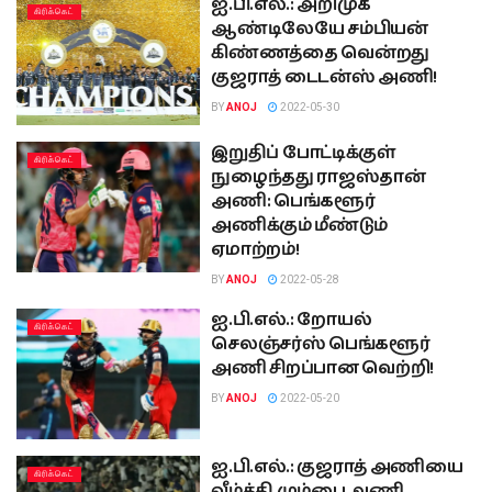
ஐ.பி.எல்.: அறிமுக
கிரிக்கெட்
ஆண்டிலேயே சம்பியன்
கிண்ணத்தை வென்றது
குஜராத் டைடன்ஸ் அணி!
BY
ANOJ
2022-05-30
இறுதிப் போட்டிக்குள்
கிரிக்கெட்
நுழைந்தது ராஜஸ்தான்
அணி: பெங்களூர்
அணிக்கும் மீண்டும்
ஏமாற்றம்!
BY
ANOJ
2022-05-28
ஐ.பி.எல்.: றோயல்
கிரிக்கெட்
செலஞ்சர்ஸ் பெங்களூர்
அணி சிறப்பான வெற்றி!
BY
ANOJ
2022-05-20
ஐ.பி.எல்.: குஜராத் அணியை
கிரிக்கெட்
வீழ்த்தி மும்பை அணி