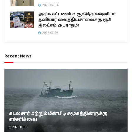
2026-07-03
அதிக கட்டணம் வசூலித்த வவுனியா
தனியார் வைத்தியசாலைக்கு ரூ.5
இலட்சம் அபராதம்!
2026-07-29
Recent News
கடல்சார் மற்றும் மீன்பிடி சமூகத்தினருக்கு
எச்சரிக்கை!
2026-08-01