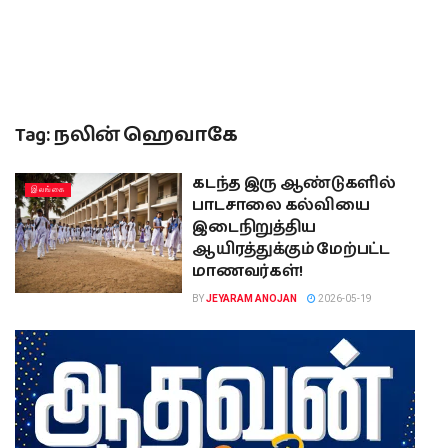
Tag:
நலின் ஹெவாகே
கடந்த இரு ஆண்டுகளில்
இலங்கை
பாடசாலை கல்வியை
இடைநிறுத்திய
ஆயிரத்துக்கும் மேற்பட்ட
மாணவர்கள்!
BY
JEYARAM ANOJAN
2026-05-19