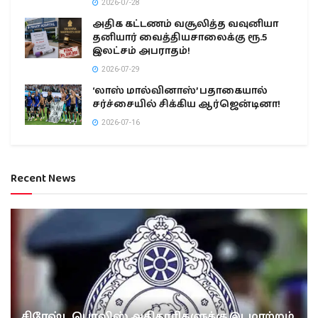
2026-07-28
அதிக கட்டணம் வசூலித்த வவுனியா
தனியார் வைத்தியசாலைக்கு ரூ.5
இலட்சம் அபராதம்!
2026-07-29
‘லாஸ் மால்வினாஸ்’ பதாகையால்
சர்ச்சையில் சிக்கிய ஆர்ஜென்டினா!
2026-07-16
Recent News
சிரேஷ்ட பொலிஸ் அதிகாரிகளுக்கு இடமாற்றம்