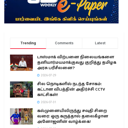
Trending
Comments
Latest
டாஸ்மாக் விற்பனை நிலையங்களை
தனியார்மயமாக்குவது குறித்து தமிழக
அரசு பரிசீலனை?
2026-07-29
சில நொடிகளில் நடந்த சோகம்:
கட்டான விபத்தின் அதிர்ச்சி CCTV
காட்சிகள்!
2026-07-31
கல்முனையிலிருந்து சவுதி சிறை
வரை: ஒரு கருத்தால் தலைகீழான
அனோஜனின் வாழ்க்கை!