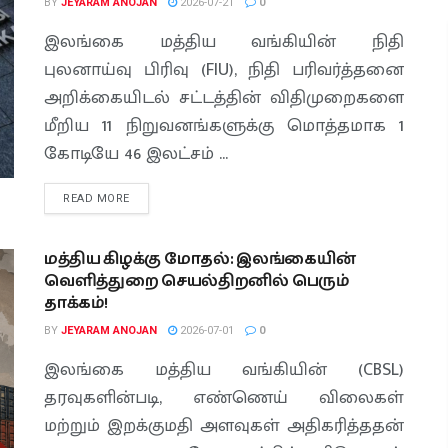
BY
JEYARAM ANOJAN
2026-07-21
0
இலங்கை மத்திய வங்கியின் நிதி
புலனாய்வு பிரிவு (FIU), நிதி பரிவர்த்தனை
அறிக்கையிடல் சட்டத்தின் விதிமுறைகளை
மீறிய 11 நிறுவனங்களுக்கு மொத்தமாக 1
கோடியே 46 இலட்சம் ...
READ MORE
மத்திய கிழக்கு மோதல்: இலங்கையின்
வெளித்துறை செயல்திறனில் பெரும்
தாக்கம்!
BY
JEYARAM ANOJAN
2026-07-01
0
இலங்கை மத்திய வங்கியின் (CBSL)
தரவுகளின்படி, எண்ணெய் விலைகள்
மற்றும் இறக்குமதி அளவுகள் அதிகரித்ததன்