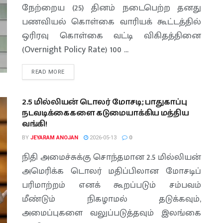
நேற்றைய (25) தினம் நடைபெற்ற தனது
பணவியல் கொள்கை வாரியக் கூட்டத்தில்
ஒரிரவு கொள்கை வட்டி விகிதத்தினை
(Overnight Policy Rate) 100 ...
READ MORE
2.5 மில்லியன் டொலர் மோசடி; பாதுகாப்பு
நடவடிக்கைகளை கடுமையாக்கிய மத்திய
வங்கி!
BY
JEYARAM ANOJAN
2026-05-13
0
நிதி அமைச்சுக்கு சொந்தமான 2.5 மில்லியன்
அமெரிக்க டொலர் மதிப்பிலான மோசடிப்
பரிமாற்றம் எனக் கூறப்படும் சம்பவம்
மீண்டும் நிகழாமல் தடுக்கவும்,
அமைப்புகளை வலுப்படுத்தவும் இலங்கை