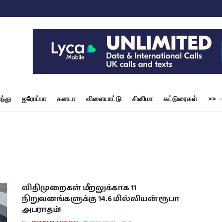
ந்து
ஐரோப்பா
கனடா
விளையாட்டு
சினிமா
கட்டுரைகள்
>>
விதிமுறைகள் மீறலுக்காக 11
நிறுவனங்களுக்கு 14.6 மில்லியன் ரூபா
அபராதம்!