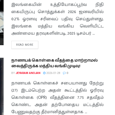
இலங்கையின் உத்தியோகப்பூர்வ நிதி
கையிருப்பு சொத்துக்கள் 2026 ஜனவரியில்
0.2% ஓரளவு சரிவைப் பதிவு செய்துள்ளது.
இலங்கை மத்திய வங்கிய வெளியிட்ட
அண்மைய தரவுகளின்படி, 2025 டிசம்பர் ...
READ MORE
நாணயக் கொள்கை வீதத்தை மாற்றாமல்
வைத்திருக்க மத்திய வங்கி முடிவு!
BY
JEYARAM ANOJAN
2026-01-28
0
நாணயக் கொள்கைச் சபையானது நேற்று
(27) இடம்பெற்ற அதன் கூட்டத்தில் ஓரிரவு
கொள்கை (OPR) வீதத்தினை 7.75 சதவீதம்
கொண்ட அதன் தற்போதைய மட்டத்தில்
பேணுவதற்கு தீர்மானித்துள்ளதாக ...