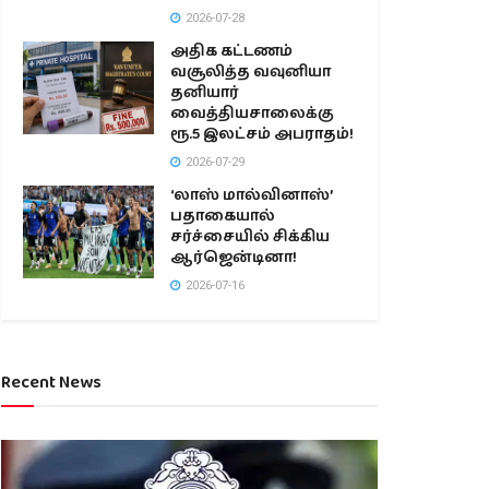
2026-07-28
அதிக கட்டணம்
வசூலித்த வவுனியா
தனியார்
வைத்தியசாலைக்கு
ரூ.5 இலட்சம் அபராதம்!
2026-07-29
‘லாஸ் மால்வினாஸ்’
பதாகையால்
சர்ச்சையில் சிக்கிய
ஆர்ஜென்டினா!
2026-07-16
Recent News