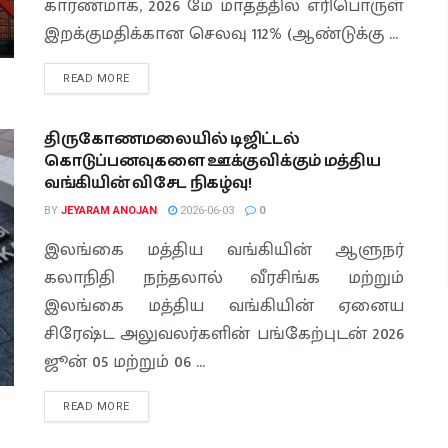
காரணமாக, 2026 மே மாதத்தில் எரிபொருள்
இறக்குமதிக்கான செலவு 112% (ஆண்டுக்கு ...
READ MORE
திருகோணமலையில் டிஜிட்டல்
கொடுப்பனவுகளை ஊக்குவிக்கும் மத்திய
வங்கியின் விசேட நிகழ்வு!
BY
JEYARAM ANOJAN
2026-06-03
0
இலங்கை மத்திய வங்கியின் ஆளுநர்
கலாநிதி நந்தலால் வீரசிங்க மற்றும்
இலங்கை மத்திய வங்கியின் ஏனைய
சிரேஷ்ட அலுவலர்களின் பங்கேற்புடன் 2026
ஜூன் 05 மற்றும் 06 ...
READ MORE