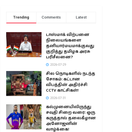
Trending
Comments
Latest
டாஸ்மாக் விற்பனை
நிலையங்களை
தனியார்மயமாக்குவது
குறித்து தமிழக அரசு
பரிசீலனை?
2026-07-29
சில நொடிகளில் நடந்த
சோகம்: கட்டான
விபத்தின் அதிர்ச்சி
CCTV காட்சிகள்!
2026-07-31
கல்முனையிலிருந்து
சவுதி சிறை வரை: ஒரு
கருத்தால் தலைகீழான
அனோஜனின்
வாழ்க்கை!