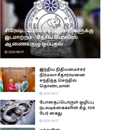
சிரேஷ்ட பொலிஸ் அதிகாரிகளுக்கு
இடமாற்றம் – தேசிய பொலிஸ்
ஆணைக்குழு ஒப்புதல்
2026-08-07
இந்திய நிதியமைச்சர்
நிர்மலா சீதாராமனை
சந்தித்த செந்தில்
தொண்டமான்
2026-08-07
போதைப்பொருள் ஒழிப்பு
நடவடிக்கைகளின் கீழ், 508
பேர் கைது
2026-08-07