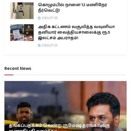
கொழும்பில் நாளை 12 மணிநேர
நீர்வெட்டு!
2026-07-03
அதிக கட்டணம் வசூலித்த வவுனியா
தனியார் வைத்தியசாலைக்கு ரூ.5
இலட்சம் அபராதம்!
2026-07-29
Recent News
தங்கப்பதக்கம் வென்ற ருமேஷ் தரங்கவுக்கு