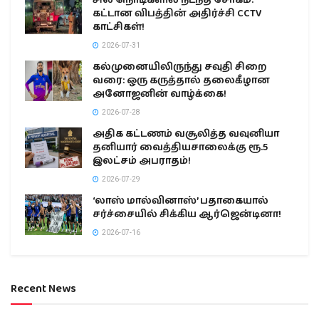
கட்டான விபத்தின் அதிர்ச்சி CCTV
காட்சிகள்!
2026-07-31
கல்முனையிலிருந்து சவுதி சிறை
வரை: ஒரு கருத்தால் தலைகீழான
அனோஜனின் வாழ்க்கை!
2026-07-28
அதிக கட்டணம் வசூலித்த வவுனியா
தனியார் வைத்தியசாலைக்கு ரூ.5
இலட்சம் அபராதம்!
2026-07-29
‘லாஸ் மால்வினாஸ்’ பதாகையால்
சர்ச்சையில் சிக்கிய ஆர்ஜென்டினா!
2026-07-16
Recent News