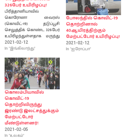
326பேர் உயிரிழப்பு!
பிரித்தானியாவில்
கொரோனா வைரஸ்
போலந்தில் கொவிட்-19
(கொவிட்-19) தடுப்பூசி
தொற்றினால்
செலுத்திக் கொண்ட 326பேர்
40ஆயிரத்திற்கும்
உயிரிழந்துள்ளதாக மருந்து
மேற்பட்டோர் உயிரிழப்பு!
மற்றும் சுகாதார
2021-02-12
2021-02-12
ஒழுங்குமுறை ஆணையம்
In "இங்கிலாந்து"
In "ஐரோப்பா"
தெரிவித்துள்ளது. இதில்
ஃபைஸர் நிறுவனம்
தயாரித்த தடுப்பூசியை
எடுத்துக்கொண்ட 236 பேர்
ஒவ்வாமை உள்ளிட்ட
காரணங்களால்
உயிரிழந்துள்ளனர்.
கொலம்பியாவில்
இதேபோல் ஒக்ஸ்போர்ட்
கொவிட்-19
பல்கலைக்கழகம் தயாரித்த
தொற்றிலிருந்து
கொரோனா தடுப்பூசியை
இரண்டு இலட்சத்துக்கும்
எடுத்துக்கொண்ட 90 பேரும்
மேற்பட்டோர்
உயிரிழந்துள்ளனர்.
மீண்டுள்ளனர்!
இறந்தவர்களில்
2021-02-05
பெரும்பாலானோர்
In "உலகம்"