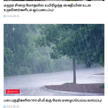
மஹர சிறை மோதலில் உயிரிழந்த கைதியின் உடல்
உறவினர்களிடம் ஒப்படைப்பு!
2026-08-03
இலங்கை
பல பகுதிகளில் 100 மி.மீ-க்கு மேல் மழைப்பெய்ய வாய்ப்பு!
2026-08-03