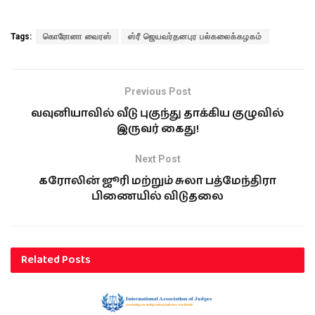
வயதானவர்கள் என்றும்,
கொரோனா
தடுப்பூசியால்தான்
Tags:
கொரோனா வைரஸ்
ஸ்ரீ ஜெயவர்தனபுர பல்கலைக்கழகம்
உயிரிழந்தனரா என்பது
உறுதியாகவில்லை என்றும்
சுகாதாரத்துறையினர்
தெரிவித்துள்ளனர்.
Previous Post
பிரித்தானியாவில்…
வவுனியாவில் வீடு புகுந்து தாக்கிய குழுவில்
இருவர் கைது!
Next Post
கரோலின் ஜூரி மற்றும் சுலா பத்மேந்திரா
பிணையில் விடுதலை
Related
Posts