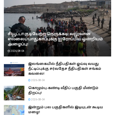
சியூட்டா குடியேற்ற நெருக்கடி: வலுவான
எல்லைப் பாதுகாப்புக்கு ஐரோப்பிய ஒன்றியம்
அழைப்பு!
2026-08-04
இலங்கையில் நீதிபதிகள் ஓய்வு வயது
நீட்டிப்புக்கு சர்வதேச நீதிபதிகள் சங்கம்
கவலை!
2026-08-04
கொழும்பு-கண்டி வீதிப் பகுதி மீண்டும்
திறப்பு!
2026-08-04
இன்றும் பல பகுதிகளில் இடியுடன் கூடிய
மழை!