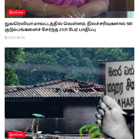
இலங்கை
நுவரெலியா மாவட்டத்தில் வெள்ளம், நிலச்சரிவுகளால் 581
குடும்பங்களைச் சேர்ந்த 2331 பேர் பாதிப்பு
2026-08-03
இலங்கை