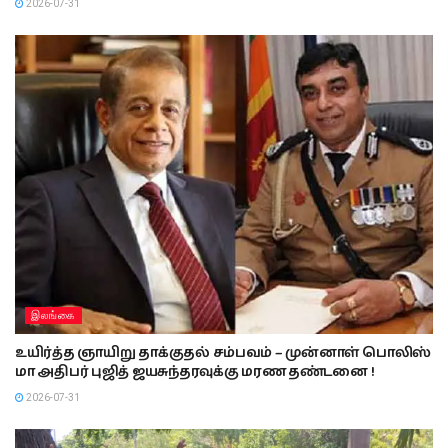
2026-07-31
இலங்கை
உயிர்த்த ஞாயிறு தாக்குதல் சம்பவம் – முன்னாள் பொலிஸ்
மா அதிபர் புஜித் ஜயசுந்தரவுக்கு மரண தண்டனை !
2026-07-31