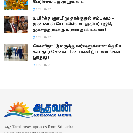
பேரிச்சம் பழ அறுவடை
2026-07-31
உயிர்த்த ஞாயிறு தாக்குதல் சம்பவம் –
முன்னாள் பொலிஸ் மா அதிபர் புஜித்
ஜயசுந்தரவுக்கு மரண தண்டனை !
2026-07-31
வெளிநாட்டு மருத்துவர்களுக்கான தேசிய
சுகாதார சேவையின் பணி நியமனங்கள்
இரத்து !
2026-07-31
24/7 Tamil news updates from Sri Lanka.