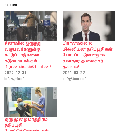
Related
சீனாவில் இருந்து
பிரான்ஸில் 10
வருபவர்களுக்கு
மில்லியன் தடுப்பூசிகள்
கட்டுப்பாடுகளை
போடப்பட்டுள்ளதாக
கடுமையாக்கும்
சுகாதார அமைச்சர்
பிரான்ஸ்- ஸ்பெயின்!
தகவல்!
2022-12-31
2021-03-27
In "ஆசியா"
In "ஐரோப்பா"
ஒரு முறை மாத்திரம்
தடுப்பூசி