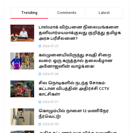
Trending
Comments
Latest
டாஸ்மாக் விற்பனை நிலையங்களை
தனியார்மயமாக்குவது குறித்து தமிழக
அரசு பரிசீலனை?
2026-07-29
கல்முனையிலிருந்து சவுதி சிறை
வரை: ஒரு கருத்தால் தலைகீழான
அனோஜனின் வாழ்க்கை!
2026-07-28
சில நொடிகளில் நடந்த சோகம்:
கட்டான விபத்தின் அதிர்ச்சி CCTV
காட்சிகள்!
2026-07-31
கொழும்பில் நாளை 12 மணிநேர
நீர்வெட்டு!
2026-07-03