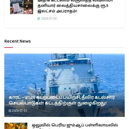
அதிக கட்டணம் வசூலித்த வவுனியா
தனியார் வைத்தியசாலைக்கு ரூ.5
இலட்சம் அபராதம்!
2026-07-29
Recent News
காரட் – 2026 கடற்படைப் பயிற்சி, தீவிர கடல்சார்
செயல்பாடுகள் கட்டத்திற்குள் நுழைகிறது!
2026-07-31
ஒலுவில் பெரிய ஜும்ஆப் பள்ளிவாயலில்