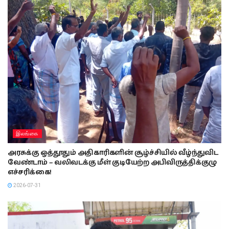
இலங்கை
அரசுக்கு ஒத்தூதும் அதிகாரிகளின் சூழ்ச்சியில் வீழ்ந்துவிட
வேண்டாம் – வலிவடக்கு மீள் குடியேற்ற அபிவிருத்திக்குழு
எச்சரிக்கை!
2026-07-31