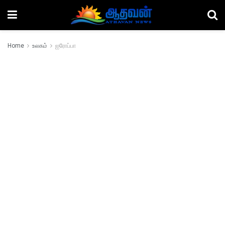
Home
உலகம்
ஐரோப்பா