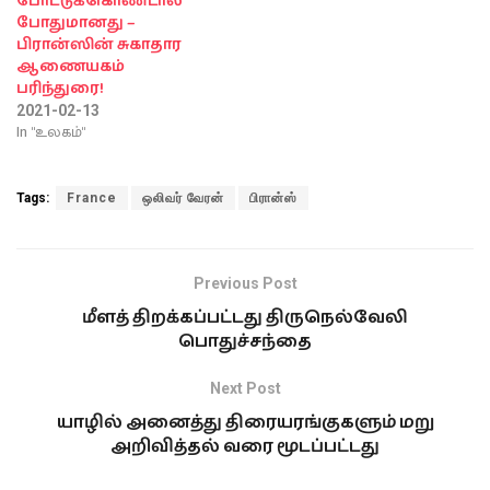
போட்டுக்கொண்டால்
போதுமானது –
பிரான்ஸின் சுகாதார
ஆணையகம்
பரிந்துரை!
2021-02-13
In "உலகம்"
Tags:
France
ஒலிவர் வேரன்
பிரான்ஸ்
Previous Post
மீளத் திறக்கப்பட்டது திருநெல்வேலி
பொதுச்சந்தை
Next Post
யாழில் அனைத்து திரையரங்குகளும் மறு
அறிவித்தல் வரை மூடப்பட்டது