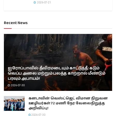
2026-07-21
Recent News
ஐரோப்பாவில் தீவிரமடையும் காட்டுத்தீ: கடும்
வெப்ப அலை மற்றும் பலத்த காற்றால் மீண்டும்
பரவும் அபாயம்!
2026-07-30
கனடாவின் வெஸ்ட்ஜெட் விமான நிறுவன
ஊழியர்கள் 72 மணி நேர வேலைநிறுத்த
அறிவிப்பு!
2026-07-30