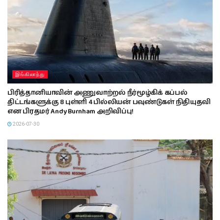
இங்கிலாந்து
பிரித்தானியாவின் அணுவாற்றல் நீர்மூழ்கிக் கப்பல்
திட்டங்களுக்கு 8 புள்ளி 4 பில்லியன் பவுண்டுகள் நிதியுதவி
என பிரதமர் Andy Burnham அறிவிப்பு!
2026-07-30