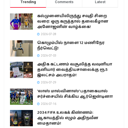
Trending
Comments
Latest
கல்முனையிலிருந்து சவுதி சிறை
வரை: ஒரு கருத்தால் தலைகீழான
அனோஜனின் வாழ்க்கை!
2026-07-28
கொழும்பில் நாளை 12 மணிநேர
நீர்வெட்டு!
2026-07-03
அதிக கட்டணம் வசூலித்த வவுனியா
தனியார் வைத்தியசாலைக்கு ரூ.5
இலட்சம் அபராதம்!
2026-07-29
‘லாஸ் மால்வினாஸ்’ பதாகையால்
சர்ச்சையில் சிக்கிய ஆர்ஜென்டினா!
2026-07-16
2034 FIFA உலகக் கிண்ணம்:
ஆகாயத்தில் எழும் அதிநவீன
மைதானம்!