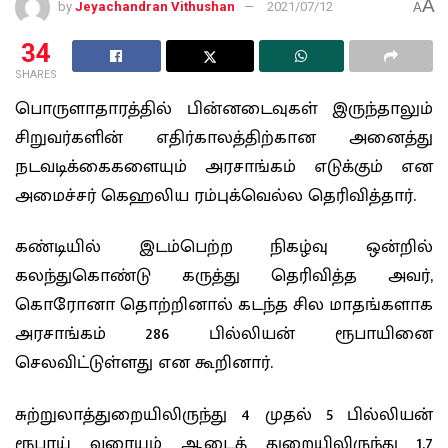
A
by
Jeyachandran Vithushan
2021/07/12
A
34
SHARES
பொருளாதாரத்தில் பின்னடைவுகள் இருந்தாலும்
சிறுவர்களின் எதிர்காலத்திற்கான அனைத்து
நடவடிக்கைகளையும் அரசாங்கம் எடுக்கும் என
அமைச்சர் கெஹலிய ரம்புக்வெல்ல தெரிவித்தார்.
கண்டியில் இடம்பெற்ற நிகழ்வு ஒன்றில்
கலந்துகொண்டு கருத்து தெரிவித்த அவர்,
கொரோனா தொற்றினால் கடந்த சில மாதங்களாக
அரசாங்கம் 286 பில்லியன் ரூபாயினை
செலவிட்டுள்ளது என கூறினார்.
சுற்றுலாத்துறையிலிருந்து 4 முதல் 5 பில்லியன்
ரூபாய் வரையும் ஆடைத் துறையிலிருந்து 1.7