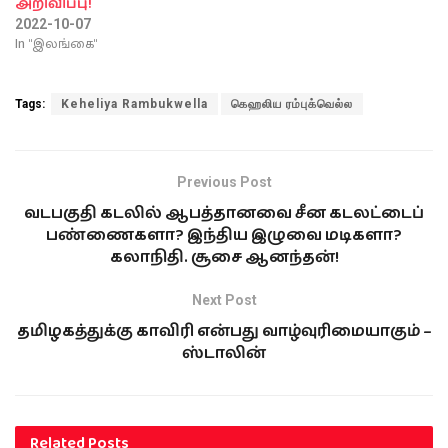
அறிவிப்பு!
2022-10-07
In "இலங்கை"
Tags:
Keheliya Rambukwella
கெஹலிய ரம்புக்வெல்ல
Previous Post
வடபகுதி கடலில் ஆபத்தானவை சீன கடலட்டைப்
பண்ணைகளா? இந்திய இழுவை மடிகளா?
கலாநிதி. சூசை ஆனந்தன்!
Next Post
தமிழகத்துக்கு காவிரி என்பது வாழ்வுரிமையாகும் –
ஸ்டாலின்
Related
Posts