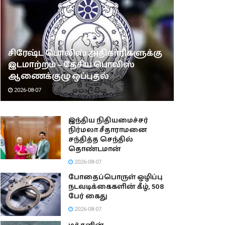
சிரேஷ்ட பொலிஸ் அதிகாரிகளுக்கு
இடமாற்றம் – தேசிய பொலிஸ்
ஆணைக்குழு ஒப்புதல்
2026-08-07
இந்திய நிதியமைச்சர்
நிர்மலா சீதாராமனை
சந்தித்த செந்தில்
தொண்டமான்
2026-08-07
போதைப்பொருள் ஒழிப்பு
நடவடிக்கைகளின் கீழ், 508
பேர் கைது
2026-08-07