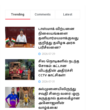
Trending
Comments
Latest
டாஸ்மாக் விற்பனை
நிலையங்களை
தனியார்மயமாக்குவது
குறித்து தமிழக அரசு
பரிசீலனை?
2026-07-29
சில நொடிகளில் நடந்த
சோகம்: கட்டான
விபத்தின் அதிர்ச்சி
CCTV காட்சிகள்!
2026-07-31
கல்முனையிலிருந்து
சவுதி சிறை வரை: ஒரு
கருத்தால் தலைகீழான
அனோஜனின்
வாழ்க்கை!