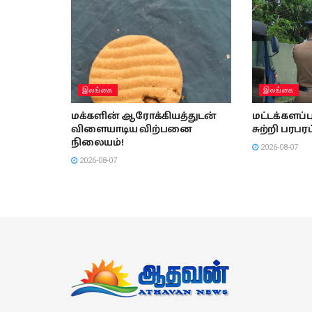
இலங்கை
இலங்கை
மக்களின் ஆரோக்கியத்துடன்
மட்டக்களப
விளையாடிய விற்பனை
சுற்றி பரபரப
நிலையம்!
2026-08-07
2026-08-07