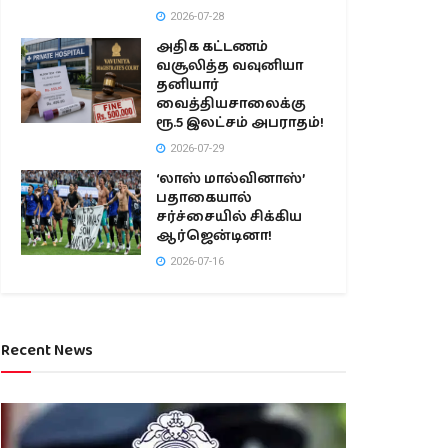
2026-07-28
அதிக கட்டணம்
வசூலித்த வவுனியா
தனியார்
வைத்தியசாலைக்கு
ரூ.5 இலட்சம் அபராதம்!
2026-07-29
‘லாஸ் மால்வினாஸ்’
பதாகையால்
சர்ச்சையில் சிக்கிய
ஆர்ஜென்டினா!
2026-07-16
Recent News