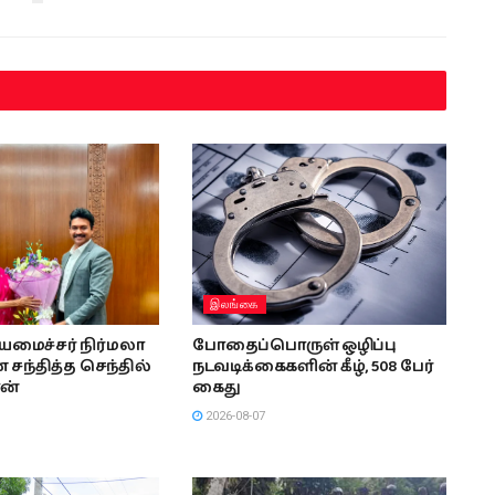
இலங்கை
ியமைச்சர் நிர்மலா
போதைப்பொருள் ஒழிப்பு
சந்தித்த செந்தில்
நடவடிக்கைகளின் கீழ், 508 பேர்
ன்
கைது
2026-08-07