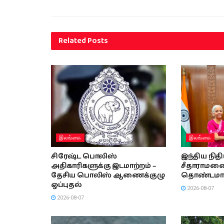
Related
Posts
இலங்கை
இலங்கை
சிரேஷ்ட பொலிஸ்
இந்திய நித
அதிகாரிகளுக்கு இடமாற்றம் –
சீதாராமனை 
தேசிய பொலிஸ் ஆணைக்குழு
தொண்டமா
ஒப்புதல்
2026-08-07
2026-08-07