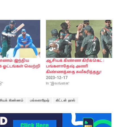
்ணம்: இந்திய
ஆசியக் கிண்ண கிரிக்கெட் :
6 ஓட்டங்கள் வெற்றி
பங்களாதேஷ் அணி
கிண்ணத்தை சுவீகரித்தது!
2023-12-17
ு"
In "இலங்கை"
ியக் கிண்ணம்
பங்களாதேஷ்
லிட்டன் தாஸ்