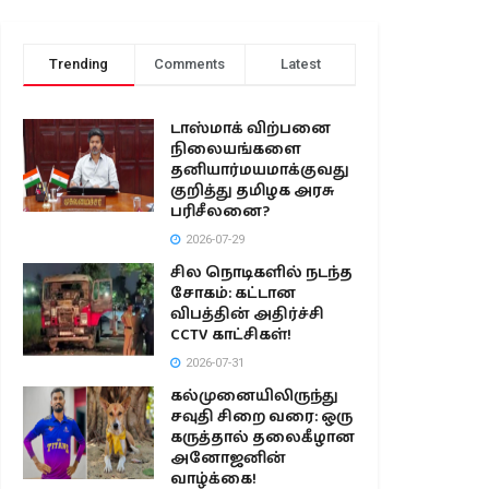
Trending
Comments
Latest
டாஸ்மாக் விற்பனை
நிலையங்களை
தனியார்மயமாக்குவது
குறித்து தமிழக அரசு
பரிசீலனை?
2026-07-29
சில நொடிகளில் நடந்த
சோகம்: கட்டான
விபத்தின் அதிர்ச்சி
CCTV காட்சிகள்!
2026-07-31
கல்முனையிலிருந்து
சவுதி சிறை வரை: ஒரு
கருத்தால் தலைகீழான
அனோஜனின்
வாழ்க்கை!