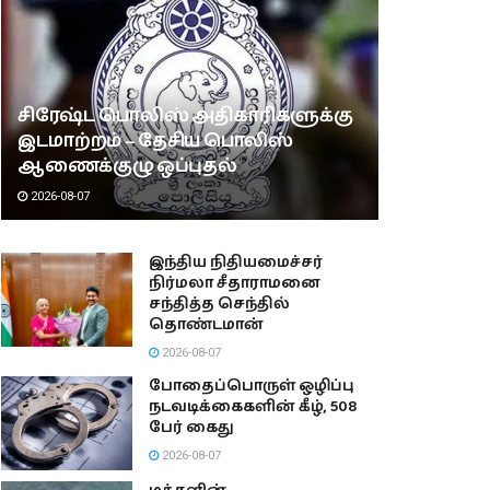
சிரேஷ்ட பொலிஸ் அதிகாரிகளுக்கு
இடமாற்றம் – தேசிய பொலிஸ்
ஆணைக்குழு ஒப்புதல்
2026-08-07
இந்திய நிதியமைச்சர்
நிர்மலா சீதாராமனை
சந்தித்த செந்தில்
தொண்டமான்
2026-08-07
போதைப்பொருள் ஒழிப்பு
நடவடிக்கைகளின் கீழ், 508
பேர் கைது
2026-08-07