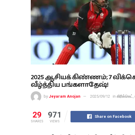
2025 ஆசியக் கிண்ணம்; 7 விக
வீழ்த்திய பங்களாதேஷ்!
by
Jeyaram Anojan
2025/09/12
in
கிரிக்கெட்
,
29
971
Share on Facebook
SHARES
VIEWS