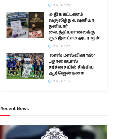
2026-07-28
அதிக கட்டணம்
வசூலித்த வவுனியா
தனியார்
வைத்தியசாலைக்கு
ரூ.5 இலட்சம் அபராதம்!
2026-07-29
‘லாஸ் மால்வினாஸ்’
பதாகையால்
சர்ச்சையில் சிக்கிய
ஆர்ஜென்டினா!
2026-07-16
Recent News