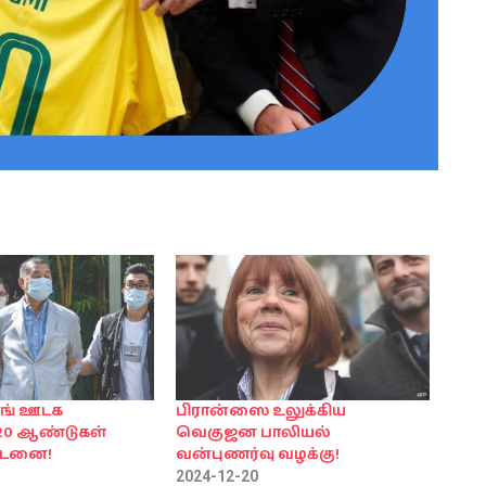
ங் ஊடக
பிரான்ஸை உலுக்கிய
 20 ஆண்டுகள்
வெகுஜன பாலியல்
்டனை!
வன்புணர்வு வழக்கு!
2024-12-20