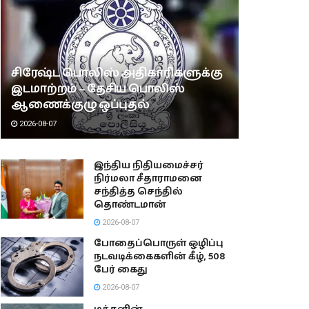
சிரேஷ்ட பொலிஸ் அதிகாரிகளுக்கு
இடமாற்றம் – தேசிய பொலிஸ்
ஆணைக்குழு ஒப்புதல்
2026-08-07
இந்திய நிதியமைச்சர்
நிர்மலா சீதாராமனை
சந்தித்த செந்தில்
தொண்டமான்
2026-08-07
போதைப்பொருள் ஒழிப்பு
நடவடிக்கைகளின் கீழ், 508
பேர் கைது
2026-08-07