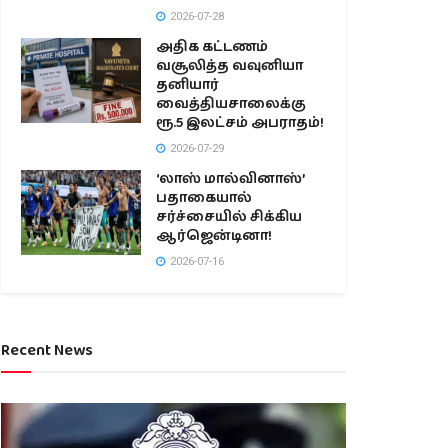
2026-07-28
அதிக கட்டணம்
வசூலித்த வவுனியா
தனியார்
வைத்தியசாலைக்கு
ரூ.5 இலட்சம் அபராதம்!
2026-07-29
‘லாஸ் மால்வினாஸ்’
பதாகையால்
சர்ச்சையில் சிக்கிய
ஆர்ஜென்டினா!
2026-07-16
Recent News