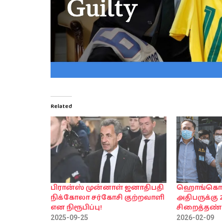
Related
பிரான்ஸ் முன்னாள் ஜனாதிபதி
ஹொங்கொ
நிக்கோலா சர்கோசி குற்றவாளி
அதிபருக்கு
என நிரூபிப்பு!
சிறைத்தண
2025-09-25
2026-02-09