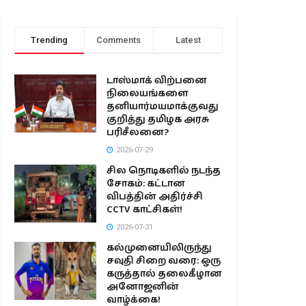
Trending
Comments
Latest
டாஸ்மாக் விற்பனை
நிலையங்களை
தனியார்மயமாக்குவது
குறித்து தமிழக அரசு
பரிசீலனை?
2026-07-29
சில நொடிகளில் நடந்த
சோகம்: கட்டான
விபத்தின் அதிர்ச்சி
CCTV காட்சிகள்!
2026-07-31
கல்முனையிலிருந்து
சவுதி சிறை வரை: ஒரு
கருத்தால் தலைகீழான
அனோஜனின்
வாழ்க்கை!