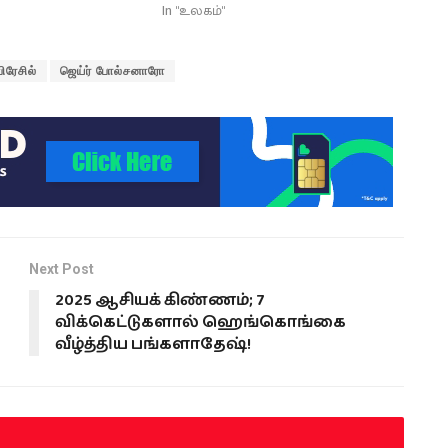
In "உலகம்"
பிரேசில்
ஜெய்ர் போல்சனாரோ
Next Post
2025 ஆசியக் கிண்ணம்; 7
விக்கெட்டுகளால் ஹெங்கொங்கை
வீழ்த்திய பங்களாதேஷ்!