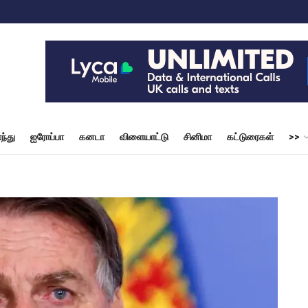
ந்து
ஐரோப்பா
கனடா
விளையாட்டு
சினிமா
கட்டுரைகள்
>>