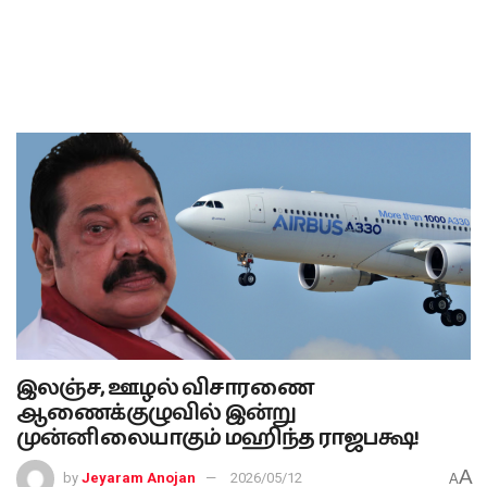
இலஞ்ச, ஊழல் விசாரணை
ஆணைக்குழுவில் இன்று
முன்னிலையாகும் மஹிந்த ராஜபக்ஷ!
A
by
Jeyaram Anojan
2026/05/12
A