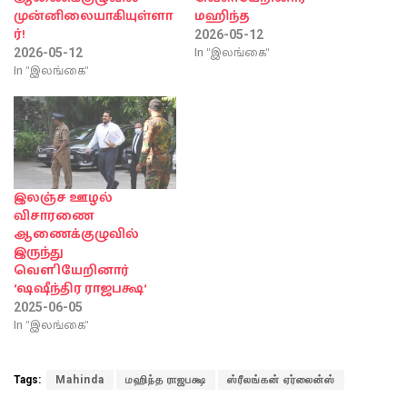
முன்னிலையாகியுள்ளா
மஹிந்த
ர்!
2026-05-12
In "இலங்கை"
2026-05-12
In "இலங்கை"
இலஞ்ச ஊழல்
விசாரணை
ஆணைக்குழுவில்
இருந்து
வௌியேறினார்
‘ஷஷீந்திர ராஜபக்ஷ‘
2025-06-05
In "இலங்கை"
Tags:
Mahinda
மஹிந்த ராஜபக்ஷ
ஸ்ரீலங்கன் ஏர்லைன்ஸ்