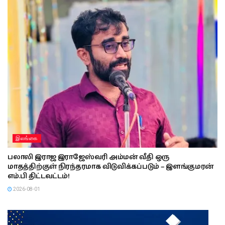
இலங்கை
பலாலி இராஜ இராஜேஸ்வரி அம்மன் வீதி ஒரு
மாதத்திற்குள் நிரந்தரமாக விடுவிக்கப்படும் – இளங்குமரன்
எம்.பி திட்டவட்டம்!
2026-08-01