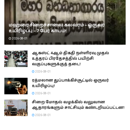
மஹரை சிறைச்சாலை கலவரம் – ஒருவர்
உயிரிழப்பு – 7 பேர் காயம்!
2026-08-01
ஆகஸ்ட் 4ஆம் திகதி நள்ளிரவு முதல்
உத்தரப் பிரதேசத்தில் பயிற்சி
வகுப்புகளுக்குத் தடை!
2026-08-01
ரத்மலான துப்பாக்கிச்சூட்டில் ஒருவர்
உயிரிழப்பு!
2026-08-01
சிறை மோதல் வழக்கில் வலுவான
ஆதாரங்களும் சாட்சியும் கண்டறியப்பட்டன!
2026-08-01