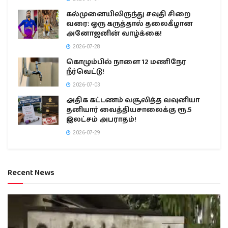
கல்முனையிலிருந்து சவுதி சிறை
வரை: ஒரு கருத்தால் தலைகீழான
அனோஜனின் வாழ்க்கை!
2026-07-28
கொழும்பில் நாளை 12 மணிநேர
நீர்வெட்டு!
2026-07-03
அதிக கட்டணம் வசூலித்த வவுனியா
தனியார் வைத்தியசாலைக்கு ரூ.5
இலட்சம் அபராதம்!
2026-07-29
Recent News