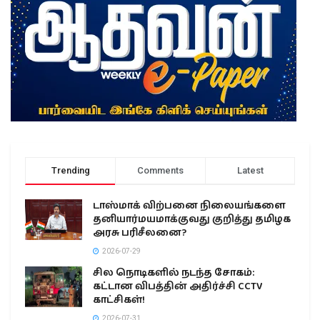
Trending
Comments
Latest
டாஸ்மாக் விற்பனை நிலையங்களை
தனியார்மயமாக்குவது குறித்து தமிழக
அரசு பரிசீலனை?
2026-07-29
சில நொடிகளில் நடந்த சோகம்:
கட்டான விபத்தின் அதிர்ச்சி CCTV
காட்சிகள்!
2026-07-31