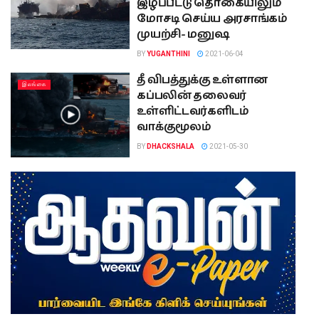
இழப்பீட்டு தொகையிலும்
மோசடி செய்ய அரசாங்கம்
முயற்சி- மனுஷ
BY
YUGANTHINI
2021-06-04
தீ விபத்துக்கு உள்ளான
இலங்கை
கப்பலின் தலைவர்
உள்ளிட்டவர்களிடம்
வாக்குமூலம்
BY
DHACKSHALA
2021-05-30