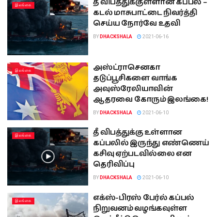
தீ விபத்துக்குள்ளான கப்பல் –
இலங்கை
கடல் மாசுபாட்டை நிவர்த்தி
செய்ய நோர்வே உதவி
BY
DHACKSHALA
2021-06-16
அஸ்ட்ராசெனகா
இலங்கை
தடுப்பூசிகளை வாங்க
அவுஸ்ரேலியாவின்
ஆதரவை கோரும் இலங்கை!
BY
DHACKSHALA
2021-06-10
தீ விபத்துக்கு உள்ளான
இலங்கை
கப்பலில் இருந்து எண்ணெய்
கசிவு ஏற்படவில்லை என
தெரிவிப்பு
BY
DHACKSHALA
2021-06-10
எக்ஸ்-பிரஸ் பேர்ல் கப்பல்
இலங்கை
நிறுவனம் வழங்கவுள்ள