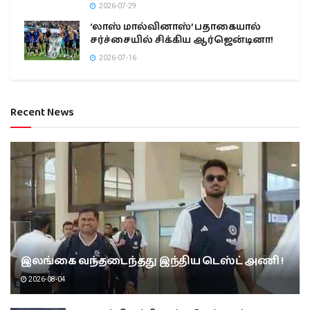
2026-07-29
‘லாஸ் மால்வினாஸ்’ பதாகையால்
சர்ச்சையில் சிக்கிய ஆர்ஜென்டினா!
2026-07-16
Recent News
இலங்கை வந்தடைந்தது இந்திய டெஸ்ட் அணி !
2026-08-04