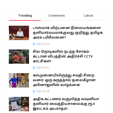
Trending
Comments
Latest
டாஸ்மாக் விற்பனை நிலையங்களை
தனியார்மயமாக்குவது குறித்து தமிழக
அரசு பரிசீலனை?
2026-07-29
சில நொடிகளில் நடந்த சோகம்:
கட்டான விபத்தின் அதிர்ச்சி CCTV
காட்சிகள்!
2026-07-31
கல்முனையிலிருந்து சவுதி சிறை
வரை: ஒரு கருத்தால் தலைகீழான
அனோஜனின் வாழ்க்கை!
2026-07-28
அதிக கட்டணம் வசூலித்த வவுனியா
தனியார் வைத்தியசாலைக்கு ரூ.5
இலட்சம் அபராதம்!