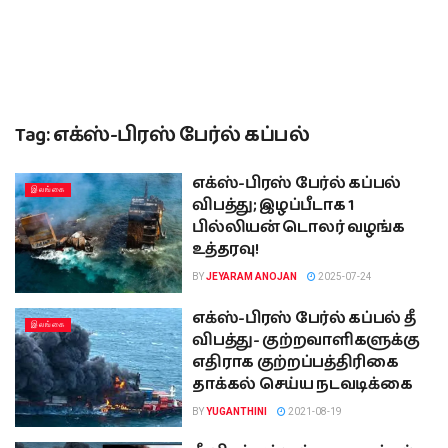
Tag:
எக்ஸ்-பிரஸ் பேர்ல் கப்பல்
எக்ஸ்-பிரஸ் பேர்ல் கப்பல்
இலங்கை
விபத்து; இழப்பீடாக 1
பில்லியன் டொலர் வழங்க
உத்தரவு!
BY
JEYARAM ANOJAN
2025-07-24
எக்ஸ்-பிரஸ் பேர்ல் கப்பல் தீ
இலங்கை
விபத்து- குற்றவாளிகளுக்கு
எதிராக குற்றப்பத்திரிகை
தாக்கல் செய்ய நடவடிக்கை
BY
YUGANTHINI
2021-08-19