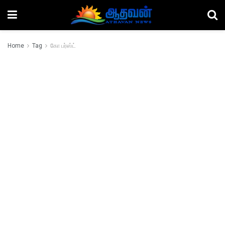
Home
Tag
கோ பர்ஸ்ட்