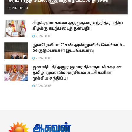
சரிபார்த்த பெண்ணுக்கு ஏற்பட்ட அதிர்ச்சி!
2026-08-03
கிழக்கு மாகாண ஆளுநரை சந்தித்த புதிய
கிழக்கு கடற்படைத் தளபதி!
2026-08-03
நுவரெலியா சென் அன்றுஸில் வெள்ளம் –
06 குடும்பங்கள் இடப்பெயர்வு
2026-08-03
ஜனாதிபதி அநுர குமார திசாநாயக்கவுடன்
தமிழ்–முஸ்லிம் அரசியல் கட்சிகளின்
முக்கிய சந்திப்பு!
2026-08-03