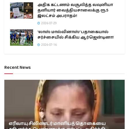
அதிக கட்டணம் வசூலித்த வவுனியா
தனியார் வைத்தியசாலைக்கு ரூ.5
இலட்சம் அபராதம்!
2026-07-29
‘லாஸ் மால்வினாஸ்’ பதாகையால்
சர்ச்சையில் சிக்கிய ஆர்ஜென்டினா!
2026-07-16
Recent News
எரிவாயு சிலிண்டர் மானியத் தொகையை