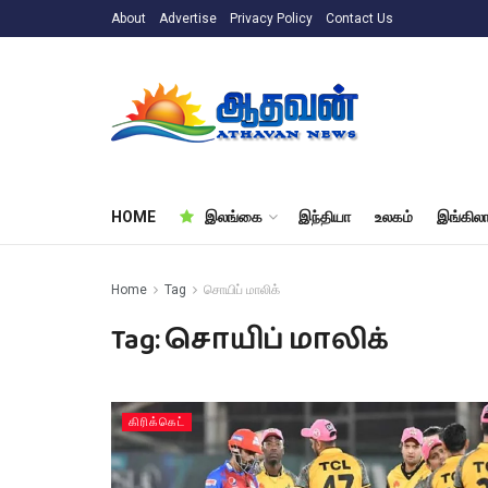
About
Advertise
Privacy Policy
Contact Us
HOME
இலங்கை
இந்தியா
உலகம்
இங்கிலா
Home
Tag
சொயிப் மாலிக்
Tag:
சொயிப் மாலிக்
கிரிக்கெட்