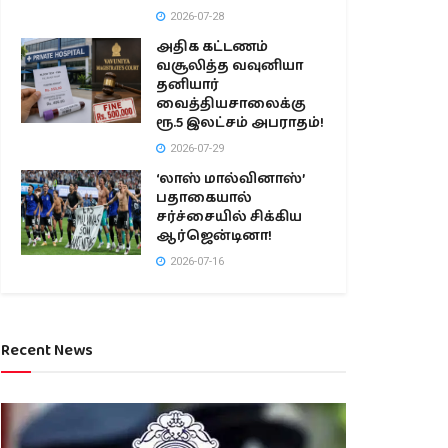
2026-07-28
அதிக கட்டணம்
வசூலித்த வவுனியா
தனியார்
வைத்தியசாலைக்கு
ரூ.5 இலட்சம் அபராதம்!
2026-07-29
‘லாஸ் மால்வினாஸ்’
பதாகையால்
சர்ச்சையில் சிக்கிய
ஆர்ஜென்டினா!
2026-07-16
Recent News