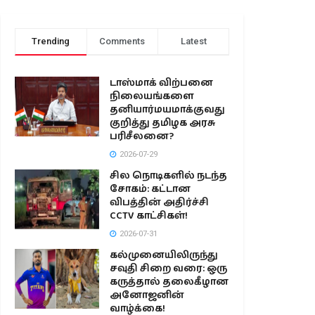
Trending
Comments
Latest
டாஸ்மாக் விற்பனை
நிலையங்களை
தனியார்மயமாக்குவது
குறித்து தமிழக அரசு
பரிசீலனை?
2026-07-29
சில நொடிகளில் நடந்த
சோகம்: கட்டான
விபத்தின் அதிர்ச்சி
CCTV காட்சிகள்!
2026-07-31
கல்முனையிலிருந்து
சவுதி சிறை வரை: ஒரு
கருத்தால் தலைகீழான
அனோஜனின்
வாழ்க்கை!