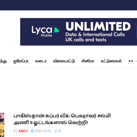
ந்து
ஐரோப்பா
கனடா
விளையாட்டு
சினிமா
கட்டுரைகள்
>>
பாகிஸ்தான் சுப்பர் லீக்: பெஷாவர் சல்மி
அணி 9 ஓட்டங்களால் வெற்றி!
BY
ANOJ
2022-02-05
0