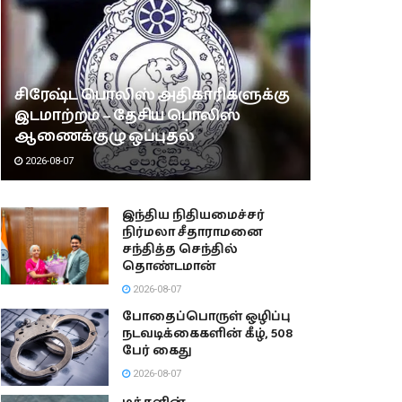
சிரேஷ்ட பொலிஸ் அதிகாரிகளுக்கு
இடமாற்றம் – தேசிய பொலிஸ்
ஆணைக்குழு ஒப்புதல்
2026-08-07
இந்திய நிதியமைச்சர்
நிர்மலா சீதாராமனை
சந்தித்த செந்தில்
தொண்டமான்
2026-08-07
போதைப்பொருள் ஒழிப்பு
நடவடிக்கைகளின் கீழ், 508
பேர் கைது
2026-08-07