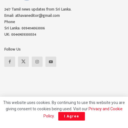
24/7 Tamil news updates from Sri Lanka.
Email: athavaneditor@gmail.com
Phone
Sri Lanka: 0094114063006
UK: 00447459300554
Follow Us
This website uses cookies. By continuing to use this website you are
giving consent to cookies being used. Visit our
Privacy and Cookie
About
Advertise
Privacy Policy
Contact Us
Policy
.
I Agree
© 2026 Athavan Media, All rights reserved.