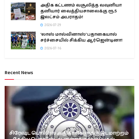
அதிக கட்டணம் வசூலித்த வவுனியா
தனியார் வைத்தியசாலைக்கு ரூ.5
இலட்சம் அபராதம்!
2026-07-29
‘லாஸ் மால்வினாஸ்’ பதாகையால்
சர்ச்சையில் சிக்கிய ஆர்ஜென்டினா!
2026-07-16
Recent News
சிரேஷ்ட பொலிஸ் அதிகாரிகளுக்கு இடமாற்றம்