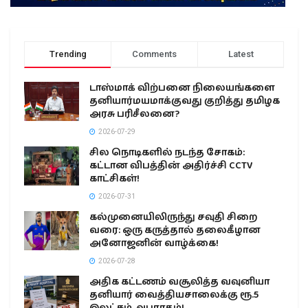
Trending
Comments
Latest
டாஸ்மாக் விற்பனை நிலையங்களை
தனியார்மயமாக்குவது குறித்து தமிழக
அரசு பரிசீலனை?
2026-07-29
சில நொடிகளில் நடந்த சோகம்:
கட்டான விபத்தின் அதிர்ச்சி CCTV
காட்சிகள்!
2026-07-31
கல்முனையிலிருந்து சவுதி சிறை
வரை: ஒரு கருத்தால் தலைகீழான
அனோஜனின் வாழ்க்கை!
2026-07-28
அதிக கட்டணம் வசூலித்த வவுனியா
தனியார் வைத்தியசாலைக்கு ரூ.5