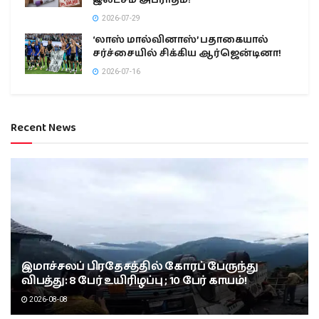
இலட்சம் அபராதம்!
2026-07-29
‘லாஸ் மால்வினாஸ்’ பதாகையால்
சர்ச்சையில் சிக்கிய ஆர்ஜென்டினா!
2026-07-16
Recent News
இமாச்சலப் பிரதேசத்தில் கோரப் பேருந்து
விபத்து: 8 பேர் உயிரிழப்பு ; 10 பேர் காயம்!
2026-08-08