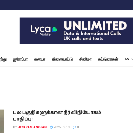
ந்து
ஐரோப்பா
கனடா
விளையாட்டு
சினிமா
கட்டுரைகள்
>>
பல பகுதிகளுக்கான நீர் விநியோகம்
பாதிப்பு!
BY
JEYARAM ANOJAN
2026-02-18
0