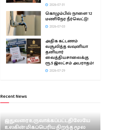
2026-07-31
கொழும்பில் நாளை 12
மணிநேர நீர்வெட்டு!
2026-07-03
அதிக கட்டணம்
வசூலித்த வவுனியா
தனியார்
வைத்தியசாலைக்கு
ரூ.5 இலட்சம் அபராதம்!
2026-07-29
Recent News
இதுவரை உருவாக்கப்பட்டதிலேயே
உலகின் மிகப்பெரிய திறந்த மூல