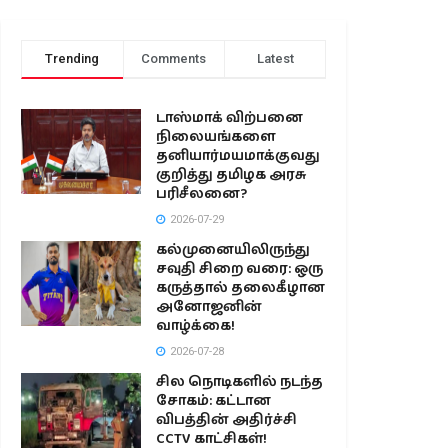
Trending
Comments
Latest
டாஸ்மாக் விற்பனை
நிலையங்களை
தனியார்மயமாக்குவது
குறித்து தமிழக அரசு
பரிசீலனை?
2026-07-29
கல்முனையிலிருந்து
சவுதி சிறை வரை: ஒரு
கருத்தால் தலைகீழான
அனோஜனின்
வாழ்க்கை!
2026-07-28
சில நொடிகளில் நடந்த
சோகம்: கட்டான
விபத்தின் அதிர்ச்சி
CCTV காட்சிகள்!