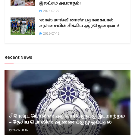
இலட்சம் அபராதம்!
2026-07-29
‘லாஸ் மால்வினாஸ்’ பதாகையால்
சர்ச்சையில் சிக்கிய ஆர்ஜென்டினா!
2026-07-16
Recent News
சிரேஷ்ட பொலிஸ் அதிகாரிகளுக்கு இடமாற்றம்
– தேசிய பொலிஸ் ஆணைக்குழு ஒப்புதல்
2026-08-07