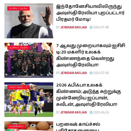
இந்தோனேசியாவிலிருந்து
ஆசிரியர் தெரிவு
அவுஸ்திரேலியா புறப்பட்டார்
பிரதமர் மோடி!
BY
JEYARAM ANOJAN
2026-07-08
7 ஆவது முறையாகவும் ஐசிசி
ஆசிரியர் தெரிவு
டி:20 மகளிர் உலகக்
கிண்ணத்தை வென்றது
அவுஸ்திரேலியா!
BY
JEYARAM ANOJAN
2026-07-06
2026 ஃபிஃபா உலகக்
உதைப்பந்தாட்டம்
கிண்ணம்; அடுத்த சுற்றுக்கு
முன்னேறிய ஜப்பான்,
சுவீடன், அவுஸ்திரேலியா!
BY
JEYARAM ANOJAN
2026-06-26
பறவைக் காய்ச்சல்
அவுஸ்ரேலியா
பரிசோதனையை