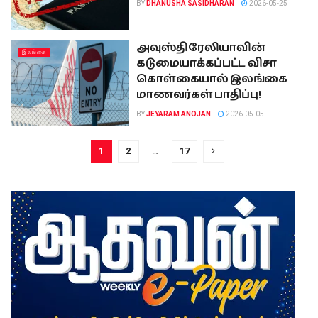
BY
DHANUSHA SASIDHARAN
2026-05-25
அவுஸ்திரேலியாவின்
இலங்கை
கடுமையாக்கப்பட்ட விசா
கொள்கையால் இலங்கை
மாணவர்கள் பாதிப்பு!
BY
JEYARAM ANOJAN
2026-05-05
1
2
…
17