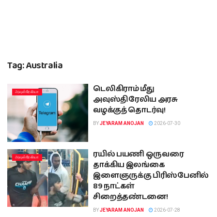
Tag:
Australia
டெலிகிராம் மீது
அவுஸ்ரேலியா
அவுஸ்திரேலிய அரசு
வழக்குத் தொடர்வு!
BY
JEYARAM ANOJAN
2026-07-30
ரயில் பயணி ஒருவரை
அவுஸ்ரேலியா
தாக்கிய இலங்கை
இளைஞருக்கு பிரிஸ்பேனில்
89 நாட்கள்
சிறைத்தண்டனை!
BY
JEYARAM ANOJAN
2026-07-28