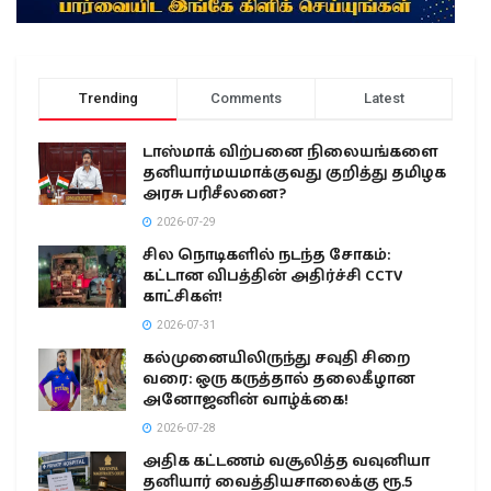
Trending
Comments
Latest
டாஸ்மாக் விற்பனை நிலையங்களை
தனியார்மயமாக்குவது குறித்து தமிழக
அரசு பரிசீலனை?
2026-07-29
சில நொடிகளில் நடந்த சோகம்:
கட்டான விபத்தின் அதிர்ச்சி CCTV
காட்சிகள்!
2026-07-31
கல்முனையிலிருந்து சவுதி சிறை
வரை: ஒரு கருத்தால் தலைகீழான
அனோஜனின் வாழ்க்கை!
2026-07-28
அதிக கட்டணம் வசூலித்த வவுனியா
தனியார் வைத்தியசாலைக்கு ரூ.5