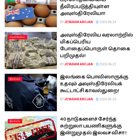
தீவிரப்படுத்தியுள்ள
அவுஸ்திரேலியா!
BY
JEYARAM ANOJAN
2026-06-24
அவுஸ்திரேலிய வரலாற்றில்
அவுஸ்ரேலியா
மிகப்பெரிய
போதைப்பொருள் தொகை
பறிமுதல்!
BY
JEYARAM ANOJAN
2026-06-22
இலங்கை பொலிஸாருக்கு
இலங்கை
உதவும் அவுஸ்திரேலியக்
கூட்டாட்சி காவல்துறை!
BY
JEYARAM ANOJAN
2026-05-26
40 நாடுகளைச் சேர்ந்த
இலங்கை
சுற்றுலா பயணிகளுக்கு
இன்றுமுதல் இலவச விசா !