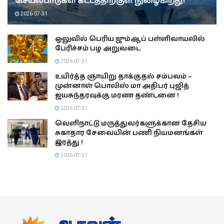
செயல்பாடுகள் கட்டத்திற்குள் நுழைகிறது!
2026-07-31
ஒலுவில் பெரிய ஜும்ஆப் பள்ளிவாயலில்
பேரிச்சம் பழ அறுவடை
2026-07-31
உயிர்த்த ஞாயிறு தாக்குதல் சம்பவம் –
முன்னாள் பொலிஸ் மா அதிபர் புஜித்
ஜயசுந்தரவுக்கு மரண தண்டனை !
2026-07-31
வெளிநாட்டு மருத்துவர்களுக்கான தேசிய
சுகாதார சேவையின் பணி நியமனங்கள்
இரத்து !
2026-07-31