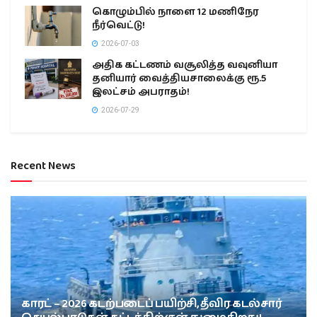
கொழும்பில் நாளை 12 மணிநேர
நீர்வெட்டு!
2026-07-03
அதிக கட்டணம் வசூலித்த வவுனியா
தனியார் வைத்தியசாலைக்கு ரூ.5
இலட்சம் அபராதம்!
2026-07-29
Recent News
காரட் – 2026 கடற்படைப் பயிற்சி, தீவிர கடல்சார்