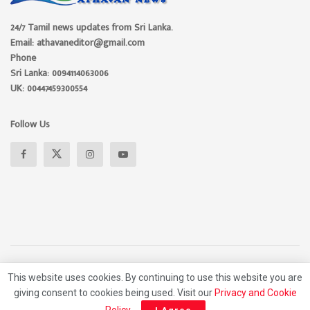
24/7 Tamil news updates from Sri Lanka.
Email: athavaneditor@gmail.com
Phone
Sri Lanka: 0094114063006
UK: 00447459300554
Follow Us
About
Advertise
Privacy Policy
Contact Us
This website uses cookies. By continuing to use this website you are
giving consent to cookies being used. Visit our
Privacy and Cookie
© 2026 Athavan Media, All rights reserved.