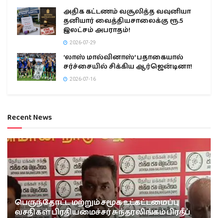
அதிக கட்டணம் வசூலித்த வவுனியா
தனியார் வைத்தியசாலைக்கு ரூ.5
இலட்சம் அபராதம்!
2026-07-29
‘லாஸ் மால்வினாஸ்’ பதாகையால்
சர்ச்சையில் சிக்கிய ஆர்ஜென்டினா!
2026-07-16
Recent News
பெருந்தோட்ட மற்றும் சமூக உட்கட்டமைப்பு
வசதிகள் பிரதியமைச்சர் சுந்தரலிங்கம் பிரதீப்