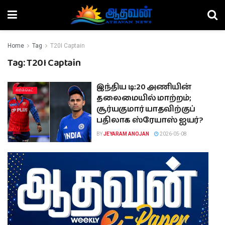
Home
Tag
T20I Captain
Tag:
T20I Captain
இந்திய டி:20 அணியின்
கிரிக்கெட்
தலைமையில் மாற்றம்;
சூர்யகுமார் யாதவிற்குப்
பதிலாக ஸ்ரேயாஸ் ஐயர்?
BY
JEYARAM ANOJAN
2026-05-08