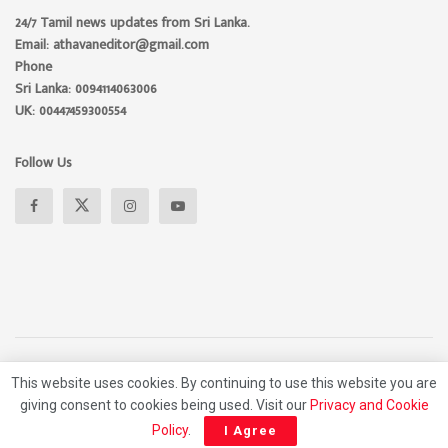
24/7 Tamil news updates from Sri Lanka.
Email: athavaneditor@gmail.com
Phone
Sri Lanka: 0094114063006
UK: 00447459300554
Follow Us
This website uses cookies. By continuing to use this website you are
About
Advertise
Privacy Policy
Contact Us
giving consent to cookies being used. Visit our
Privacy and Cookie
© 2026 Athavan Media, All rights reserved.
Policy
.
I Agree