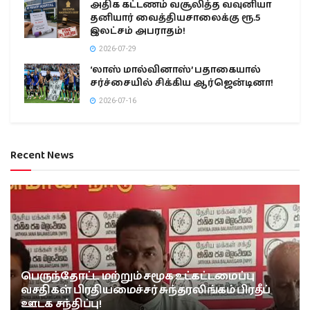
அதிக கட்டணம் வசூலித்த வவுனியா
தனியார் வைத்தியசாலைக்கு ரூ.5
இலட்சம் அபராதம்!
2026-07-29
‘லாஸ் மால்வினாஸ்’ பதாகையால்
சர்ச்சையில் சிக்கிய ஆர்ஜென்டினா!
2026-07-16
Recent News
பெருந்தோட்ட மற்றும் சமூக உட்கட்டமைப்பு
வசதிகள் பிரதியமைச்சர் சுந்தரலிங்கம் பிரதீப்
ஊடக சந்திப்பு!