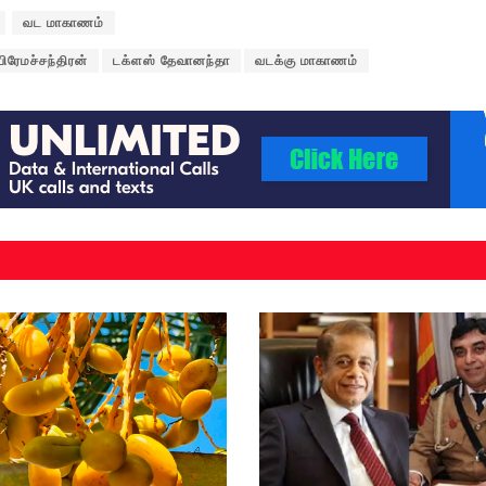
வட மாகாணம்
பிரேமச்சந்திரன்
டக்ளஸ் தேவானந்தா
வடக்கு மாகாணம்