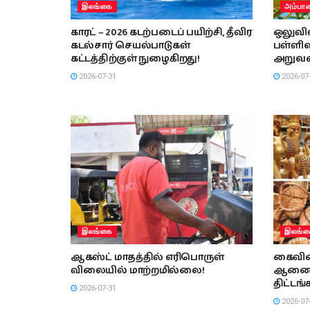
இலங்கை
அம்பா
காரட் – 2026 கடற்படைப் பயிற்சி, தீவிர
ஒலுவில
கடல்சார் செயல்பாடுகள்
பள்ளிவ
கட்டத்திற்குள் நுழைகிறது!
அறுவ
2026-07-31
2026-07
இலங்கை
இலங்க
ஆகஸ்ட் மாதத்தில் எரிபொருள்
கைவின
விலையில் மாற்றமில்லை!
ஆணைய
திட்டங்
2026-07-31
2026-07