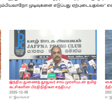
்பியவாறோ முடிவுகளை எடுப்பது ஏற்புடையதல்ல” என அவ
இந்திய துணைத் தூதுவர் சாய் முரளியுடன் தமிழ்
கைத
கட்சிகளின் பிரதிநிதிகள் சந்திப்பு!
நீத
2025-12-05
202
In "இலங்கை"
In 