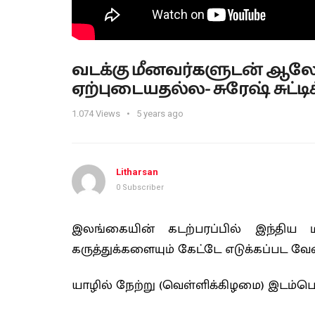
வடக்கு மீனவர்களுடன் ஆலோச
ஏற்புடையதல்ல- சுரேஷ் சுட்டிக்
1.074
Views
5 years ago
Litharsan
0 Subscriber
இலங்கையின் கடற்பரப்பில் இந்திய ம
கருத்துக்களையும் கேட்டே எடுக்கப்பட வேண்
யாழில் நேற்று (வெள்ளிக்கிழமை) இடம்ப