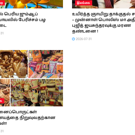
றை
இலங்கை
் பெரிய ஜும்ஆப்
உயிர்த்த ஞாயிறு தாக்குதல் 
ாயலில் பேரிச்சம் பழ
– முன்னாள் பொலிஸ் மா அதி
டை
புஜித் ஜயசுந்தரவுக்கு மரண
தண்டனை !
-31
2026-07-31
ை
ைப்பொருட்கள்
த்தை நிறுவுவதற்கான
கள்!
-31