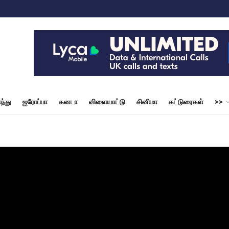
ந்து
ஐரோப்பா
கனடா
விளையாட்டு
சினிமா
கட்டுரைகள்
>>