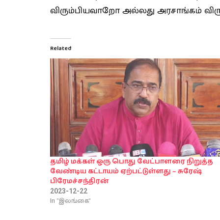
விரும்பியவாறோ அல்லது அரசாங்கம் விரும
Related
தமிழ் மக்கள் ஒரு பொது வேட்பாளரை நிறுத்த
வேண்டிய கட்டாயம் ஏற்பட்டுள்ளது – சுரேஷ்
பிரேமச்சந்திரன்
2023-12-22
In "இலங்கை"