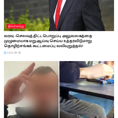
இங்கிலாந்து
வரவு -செலவுத் திட்ட பொறுப்பு அலுவலகத்தை
முழுமையாக மறுஆய்வு செய்ய உத்தரவிடுமாறு
தொழிற்சங்கக் கூட்டமைப்பு வலியுறுத்தல்!
2026-08-08