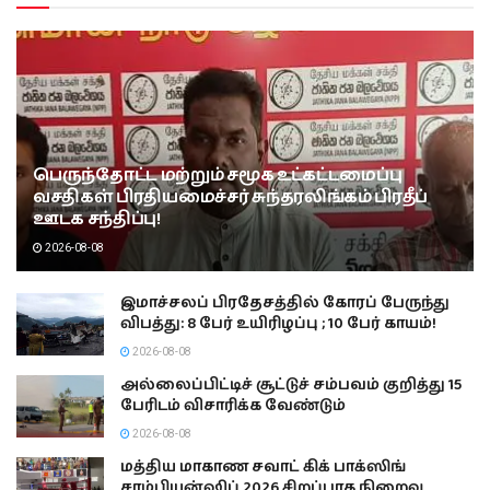
பெருந்தோட்ட மற்றும் சமூக உட்கட்டமைப்பு
வசதிகள் பிரதியமைச்சர் சுந்தரலிங்கம் பிரதீப்
ஊடக சந்திப்பு!
2026-08-08
இமாச்சலப் பிரதேசத்தில் கோரப் பேருந்து
விபத்து: 8 பேர் உயிரிழப்பு ; 10 பேர் காயம்!
2026-08-08
அல்லைப்பிட்டிச் சூட்டுச் சம்பவம் குறித்து 15
பேரிடம் விசாரிக்க வேண்டும்
2026-08-08
மத்திய மாகாண சவாட் கிக் பாக்ஸிங்
சாம்பியன்ஷிப் 2026 சிறப்பாக நிறைவு