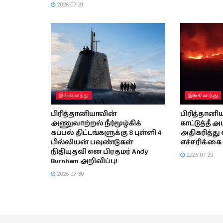
2026-07-31
இங்கிலாந்து
இங்கிலாந்து
பிரித்தானியாவின்
பிரித்தானி
அணுவாற்றல் நீர்மூழ்கிக்
காட்டுத்தீ 
கப்பல் திட்டங்களுக்கு 8 புள்ளி 4
அதிகரித்த
பில்லியன் பவுண்டுகள்
எச்சரிக்கை 
நிதியுதவி என பிரதமர் Andy
2026-07-29
Burnham அறிவிப்பு!
2026-07-30