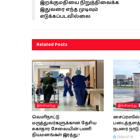
இறக்குமதியை நிறுத்திவைக்க
இதுவரை எந்த முடிவும்
எடுக்கப்படவில்லை
Related
Posts
இங்கிலாந்து
இங்கிலாந்து
வெளிநாட்டு
சைப்ரஸில் 
மருத்துவர்களுக்கான தேசிய
படைத்தளத்
சுகாதார சேவையின் பணி
நபரை நாடு க
நியமனங்கள் இரத்து !
2026-07-31