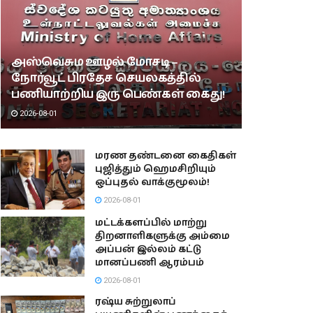
அஸ்வெசும ஊழல் மோசடி –
நோர்வூட் பிரதேச செயலகத்தில்
பணியாற்றிய இரு பெண்கள் கைது!
2026-08-01
மரண தண்டனை கைதிகள்
புஜித்தும் ஹெமசிறியும்
ஒப்புதல் வாக்குமூலம்!
2026-08-01
மட்டக்களப்பில் மாற்று
திறனாளிகளுக்கு அம்மை
அப்பன் இல்லம் கட்டு
மானப்பணி ஆரம்பம்
2026-08-01
ரஷ்ய சுற்றுலாப்