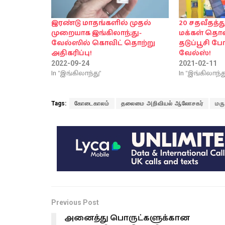
இரண்டு மாதங்களில் முதல்
20 சதவீதத்த
முறையாக இங்கிலாந்;து-
மக்கள் தொ
வேல்ஸில் கொவிட் தொற்று
தடுப்பூசி ப
அதிகரிப்பு!
வேல்ஸ்!
2022-09-24
2021-02-11
In "இங்கிலாந்து"
In "இங்கிலாந்த
Tags:
கோடைகாலம்
தலைமை அறிவியல் ஆலோசகர்
மர
Previous Post
அனைத்து பொருட்களுக்கான