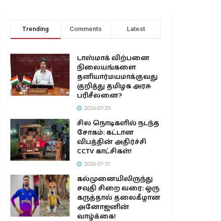
Trending
Comments
Latest
டாஸ்மாக் விற்பனை
நிலையங்களை
தனியார்மயமாக்குவது
குறித்து தமிழக அரசு
பரிசீலனை?
2026-07-29
சில நொடிகளில் நடந்த
சோகம்: கட்டான
விபத்தின் அதிர்ச்சி
CCTV காட்சிகள்!
2026-07-31
கல்முனையிலிருந்து
சவுதி சிறை வரை: ஒரு
கருத்தால் தலைகீழான
அனோஜனின்
வாழ்க்கை!