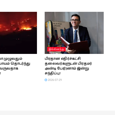
இங்கிலாந்து
யா முழுவதும்
பிரதான எதிர்ச்கட்சி
அபாயம் தொடர்ந்து
தலைவர்களுடன் பிரதமர்
ு வருவதாக
அன்டி பே(ர்)னாம் இன்று
!
சந்திப்பு!
2026-07-29