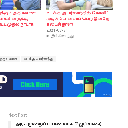
ுக்கும் அதிகமான
வடக்கு அயர்லாந்தில் கொவிட்
கையினருக்கு
முதல் டோஸைப் பெற இன்றே
ோட்ட முதல் நாடாக
கடைசி நாள்!
2021-07-31
In "இங்கிலாந்து"
ு"
ுத்துவமனை
வடக்கு அயர்லாந்து
Next Post
அரசுமுறைப் பயணமாக ஜெய்சங்கர்