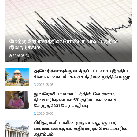
மேற்கு நேபாளத்தின் ரோல்பா மாவட்டத்தில்
நிலநடுக்கம்!
2026-08-03
அமெரிக்காவுக்கு கடத்தப்பட்ட 3,000 இந்திய
சிலைகளை மீட்க உச்ச நீதிமன்றத்தில் மனு!
2026-08-03
நுவரெலியா மாவட்டத்தில் வெள்ளம்,
நிலச்சரிவுகளால் 581 குடும்பங்களைச்
சேர்ந்த 2331 பேர் பாதிப்பு
2026-08-03
பிரித்தானியாவின் முதலாவது ‘சூப்பர்
பல்கலைக்கழகம்’ எதிர்வரும் செப்டம்பரில்
ஆரம்பம்!