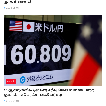
சூரிய கிரகணம்!
2026-08-03
உலகம்
40 ஆண்டுகளில் இல்லாத சரிவு: யென்னை காப்பாற்ற
ஜப்பான்–அமெரிக்கா கைகோர்ப்பு!
2026-08-03