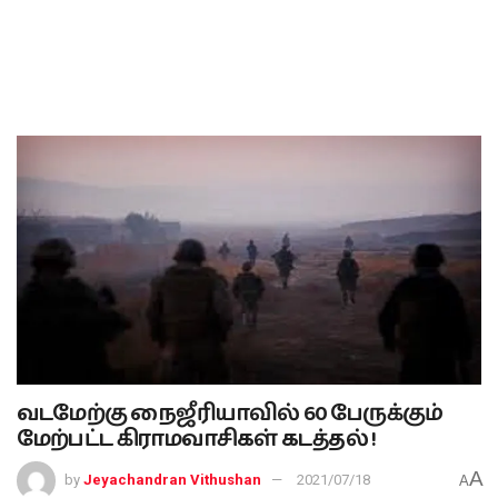
வடமேற்கு நைஜீரியாவில் 60 பேருக்கும்
மேற்பட்ட கிராமவாசிகள் கடத்தல் !
A
by
Jeyachandran Vithushan
2021/07/18
A