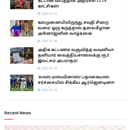
கட்டான விபத்தின் அதிர்ச்சி CCTV
காட்சிகள்!
2026-07-31
கல்முனையிலிருந்து சவுதி சிறை
வரை: ஒரு கருத்தால் தலைகீழான
அனோஜனின் வாழ்க்கை!
2026-07-28
அதிக கட்டணம் வசூலித்த வவுனியா
தனியார் வைத்தியசாலைக்கு ரூ.5
இலட்சம் அபராதம்!
2026-07-29
‘லாஸ் மால்வினாஸ்’ பதாகையால்
சர்ச்சையில் சிக்கிய ஆர்ஜென்டினா!
2026-07-16
Recent News