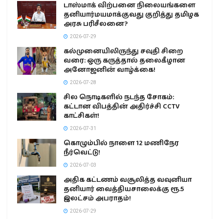
டாஸ்மாக் விற்பனை நிலையங்களை
தனியார்மயமாக்குவது குறித்து தமிழக
அரசு பரிசீலனை?
2026-07-29
கல்முனையிலிருந்து சவுதி சிறை
வரை: ஒரு கருத்தால் தலைகீழான
அனோஜனின் வாழ்க்கை!
2026-07-28
சில நொடிகளில் நடந்த சோகம்:
கட்டான விபத்தின் அதிர்ச்சி CCTV
காட்சிகள்!
2026-07-31
கொழும்பில் நாளை 12 மணிநேர
நீர்வெட்டு!
2026-07-03
அதிக கட்டணம் வசூலித்த வவுனியா
தனியார் வைத்தியசாலைக்கு ரூ.5
இலட்சம் அபராதம்!
2026-07-29