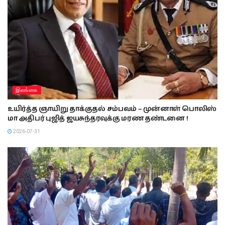
இலங்கை
உயிர்த்த ஞாயிறு தாக்குதல் சம்பவம் – முன்னாள் பொலிஸ்
மா அதிபர் புஜித் ஜயசுந்தரவுக்கு மரண தண்டனை !
2026-07-31