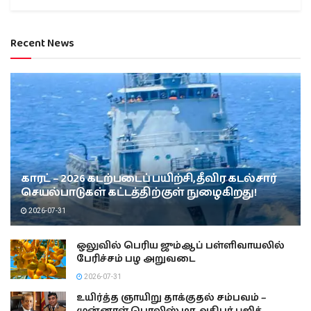
Recent News
காரட் – 2026 கடற்படைப் பயிற்சி, தீவிர கடல்சார்
செயல்பாடுகள் கட்டத்திற்குள் நுழைகிறது!
2026-07-31
ஒலுவில் பெரிய ஜும்ஆப் பள்ளிவாயலில்
பேரிச்சம் பழ அறுவடை
2026-07-31
உயிர்த்த ஞாயிறு தாக்குதல் சம்பவம் –
முன்னாள் பொலிஸ் மா அதிபர் புஜித்