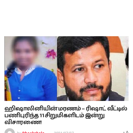
ஹிஷாலினியின் மரணம் – ரிஷாட் வீட்டில்
பணிபுரிந்த 11 சிறுமிகளிடம் இன்று
விசாரணை!
A