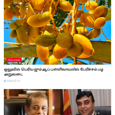
அம்பாறை
ஒலுவில் பெரிய ஜும்ஆப் பள்ளிவாயலில் பேரிச்சம் பழ
அறுவடை
2026-07-31