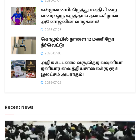
2026-07-31
கல்முனையிலிருந்து சவுதி சிறை
வரை: ஒரு கருத்தால் தலைகீழான
அனோஜனின் வாழ்க்கை!
2026-07-28
கொழும்பில் நாளை 12 மணிநேர
நீர்வெட்டு!
2026-07-03
அதிக கட்டணம் வசூலித்த வவுனியா
தனியார் வைத்தியசாலைக்கு ரூ.5
இலட்சம் அபராதம்!
2026-07-29
Recent News