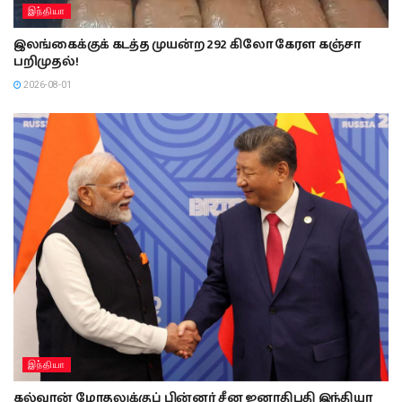
இந்தியா
இலங்கைக்குக் கடத்த முயன்ற 292 கிலோ கேரள கஞ்சா
பறிமுதல்!
2026-08-01
இந்தியா
கல்வான் மோதலுக்குப் பின்னர் சீன ஜனாதிபதி இந்தியா