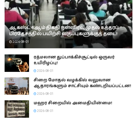
ஆகஸ்ட் 4ஆம் திகதி நள்ளிரவு முதல் உத்தரப்
பிரதேசத்தில் பயிற்சி வகுப்புகளுக்குத் தடை!
2026-08-01
ரத்மலான துப்பாக்கிச்சூட்டில் ஒருவர்
உயிரிழப்பு!
2026-08-01
சிறை மோதல் வழக்கில் வலுவான
ஆதாரங்களும் சாட்சியும் கண்டறியப்பட்டன!
2026-08-01
மஹர சிறையில் அமைதியின்மை!
2026-08-01