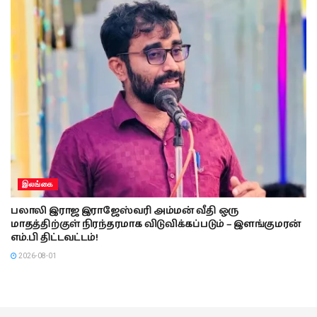
இலங்கை
பலாலி இராஜ இராஜேஸ்வரி அம்மன் வீதி ஒரு
மாதத்திற்குள் நிரந்தரமாக விடுவிக்கப்படும் – இளங்குமரன்
எம்.பி திட்டவட்டம்!
2026-08-01