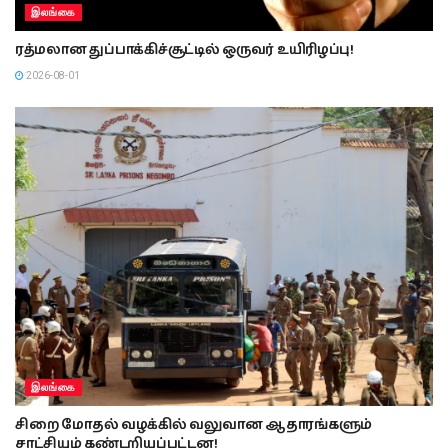
இலங்கை
ரத்மலான துப்பாக்கிச்சூட்டில் ஒருவர் உயிரிழப்பு!
2026-08-01
இலங்கை
சிறை மோதல் வழக்கில் வலுவான ஆதாரங்களும்
சாட்சியும் கண்டறியப்பட்டன!