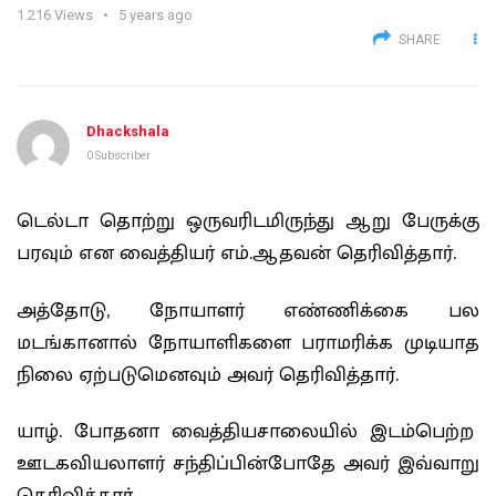
1.216
Views
5 years ago
SHARE
Dhackshala
0 Subscriber
டெல்டா தொற்று ஒருவரிடமிருந்து ஆறு பேருக்கு
பரவும் என வைத்தியர் எம்.ஆதவன் தெரிவித்தார்.
அத்தோடு, நோயாளர் எண்ணிக்கை பல
மடங்கானால் நோயாளிகளை பராமரிக்க முடியாத
நிலை ஏற்படுமெனவும் அவர் தெரிவித்தார்.
யாழ். போதனா வைத்தியசாலையில் இடம்பெற்ற
ஊடகவியலாளர் சந்திப்பின்போதே அவர் இவ்வாறு