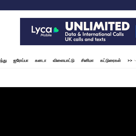
ந்து
ஐரோப்பா
கனடா
விளையாட்டு
சினிமா
கட்டுரைகள்
>>