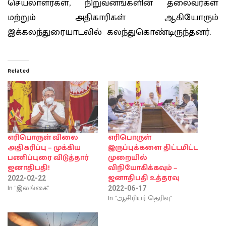
செயலாளர்கள், நிறுவனங்களின் தலைவர்கள்
மற்றும் அதிகாரிகள் ஆகியோரும்
இக்கலந்துரையாடலில் கலந்துகொண்டிருந்தனர்.
Related
எரிபொருள் விலை
எரிபொருள்
அதிகரிப்பு – முக்கிய
இருப்புக்களை திட்டமிட்ட
பணிப்புரை விடுத்தார்
முறையில்
ஜனாதிபதி!
விநியோகிக்கவும் –
ஜனாதிபதி உத்தரவு
2022-02-22
In "இலங்கை"
2022-06-17
In "ஆசிரியர் தெரிவு"