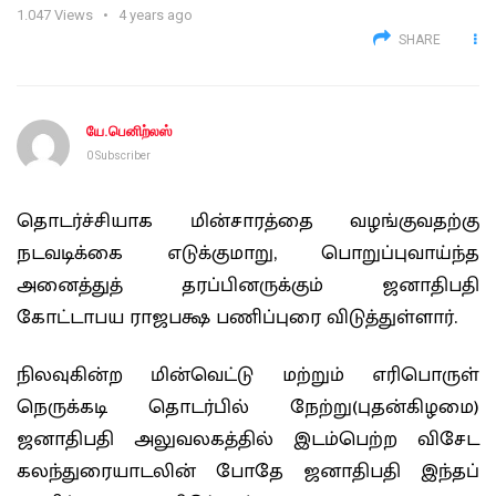
1.047
Views
4 years ago
SHARE
யே.பெனிற்லஸ்
0 Subscriber
தொடர்ச்சியாக மின்சாரத்தை வழங்குவதற்கு
நடவடிக்கை எடுக்குமாறு, பொறுப்புவாய்ந்த
அனைத்துத் தரப்பினருக்கும் ஜனாதிபதி
கோட்டாபய ராஜபக்ஷ பணிப்புரை விடுத்துள்ளார்.
நிலவுகின்ற மின்வெட்டு மற்றும் எரிபொருள்
நெருக்கடி தொடர்பில் நேற்று(புதன்கிழமை)
ஜனாதிபதி அலுவலகத்தில் இடம்பெற்ற விசேட
கலந்துரையாடலின் போதே ஜனாதிபதி இந்தப்