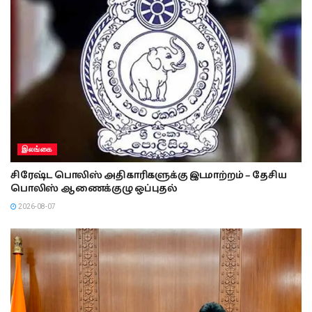
இலங்கை
சிரேஷ்ட பொலிஸ் அதிகாரிகளுக்கு இடமாற்றம் – தேசிய
பொலிஸ் ஆணைக்குழு ஒப்புதல்
2026-08-07