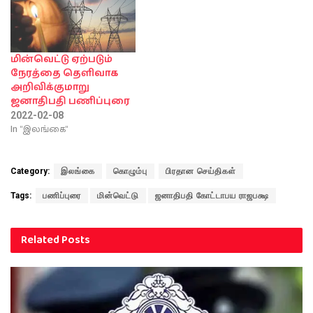
மின்வெட்டு ஏற்படும்
நேரத்தை தெளிவாக
அறிவிக்குமாறு
ஜனாதிபதி பணிப்புரை
2022-02-08
In "இலங்கை"
Category:
இலங்கை
கொழும்பு
பிரதான செய்திகள்
Tags:
பணிப்புரை
மின்வெட்டு
ஜனாதிபதி கோட்டாபய ராஜபக்ஷ
Related
Posts