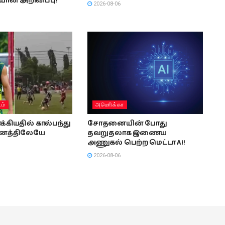
ான் அறிவிப்பு!
2026-08-06
டம்
அமொிக்கா
்கியதில் கால்பந்து
சோதனையின் போது
ானத்திலேயே
தவறுதலாக இணைய
அணுகல் பெற்ற மெட்டா AI!
2026-08-06