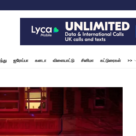
ந்து
ஐரோப்பா
கனடா
விளையாட்டு
சினிமா
கட்டுரைகள்
>>