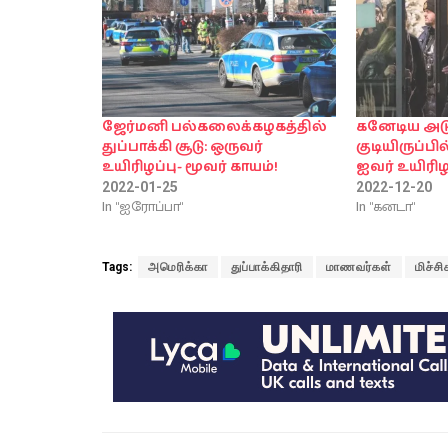
ஜேர்மனி பல்கலைக்கழகத்தில்
கனேடிய அடு
துப்பாக்கி சூடு: ஒருவர்
குடியிருப்பில்
உயிரிழப்பு- மூவர் காயம்!
ஐவர் உயிரிழப
2022-01-25
2022-12-20
In "ஐரோப்பா"
In "கனடா"
Tags:
அமெரிக்கா
துப்பாக்கிதாரி
மாணவர்கள்
மிச்ச