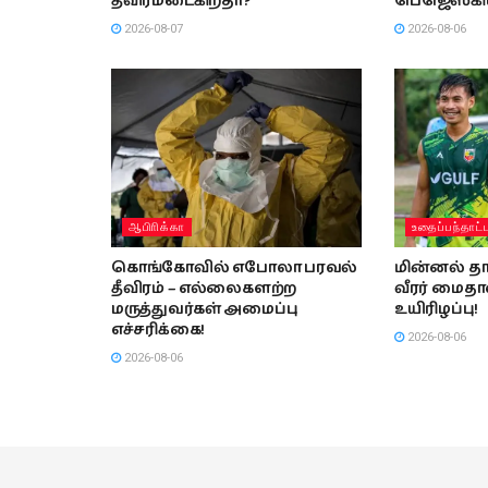
தீவிரமடைகிறதா?
பெஜெஸ்கிய
2026-08-07
2026-08-06
ஆபிாிக்கா
உதைப்பந்தாட்
கொங்கோவில் எபோலா பரவல்
மின்னல் தாக
தீவிரம் – எல்லைகளற்ற
வீரர் மைத
மருத்துவர்கள் அமைப்பு
உயிரிழப்பு!
எச்சரிக்கை!
2026-08-06
2026-08-06