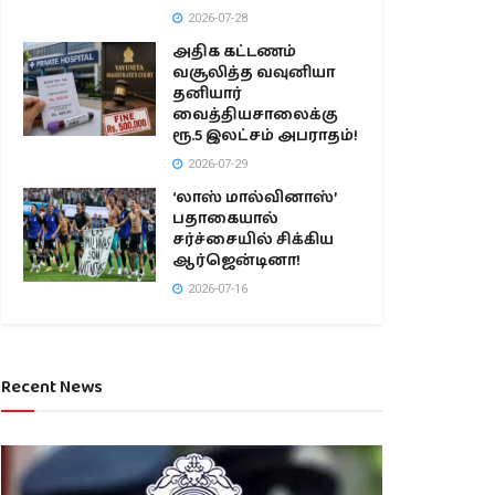
2026-07-28
அதிக கட்டணம்
வசூலித்த வவுனியா
தனியார்
வைத்தியசாலைக்கு
ரூ.5 இலட்சம் அபராதம்!
2026-07-29
‘லாஸ் மால்வினாஸ்’
பதாகையால்
சர்ச்சையில் சிக்கிய
ஆர்ஜென்டினா!
2026-07-16
Recent News