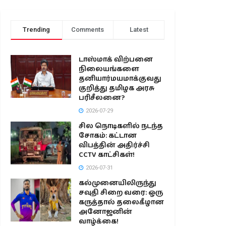
Trending
Comments
Latest
டாஸ்மாக் விற்பனை
நிலையங்களை
தனியார்மயமாக்குவது
குறித்து தமிழக அரசு
பரிசீலனை?
2026-07-29
சில நொடிகளில் நடந்த
சோகம்: கட்டான
விபத்தின் அதிர்ச்சி
CCTV காட்சிகள்!
2026-07-31
கல்முனையிலிருந்து
சவுதி சிறை வரை: ஒரு
கருத்தால் தலைகீழான
அனோஜனின்
வாழ்க்கை!