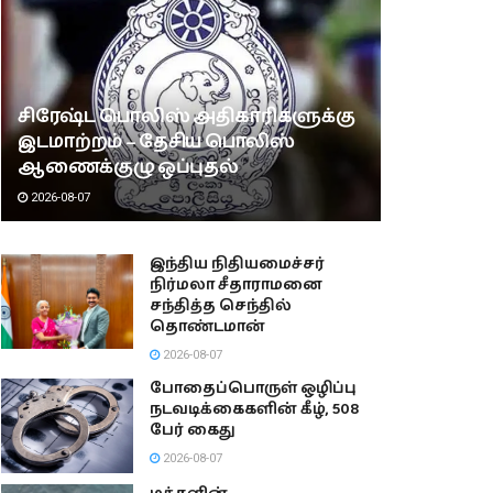
சிரேஷ்ட பொலிஸ் அதிகாரிகளுக்கு
இடமாற்றம் – தேசிய பொலிஸ்
ஆணைக்குழு ஒப்புதல்
2026-08-07
இந்திய நிதியமைச்சர்
நிர்மலா சீதாராமனை
சந்தித்த செந்தில்
தொண்டமான்
2026-08-07
போதைப்பொருள் ஒழிப்பு
நடவடிக்கைகளின் கீழ், 508
பேர் கைது
2026-08-07