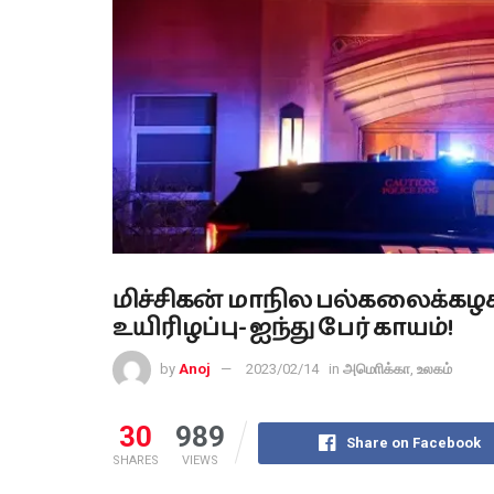
மிச்சிகன் மாநில பல்கலைக்கழகத்த
உயிரிழப்பு- ஐந்து பேர் காயம்!
by
Anoj
2023/02/14
in
அமொிக்கா
,
உலகம்
30
989
Share on Facebook
SHARES
VIEWS