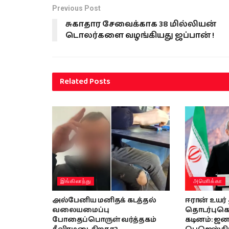
Previous Post
சுகாதார சேவைக்காக 38 மில்லியன்
டொலர்களை வழங்கியது ஜப்பான் !
Related
Posts
இங்கிலாந்து
அமொிக்கா
அல்பேனிய மனிதக் கடத்தல்
ஈரான் உயர
வலையமைப்பு
தொடர்புகொ
போதைப்பொருள் வர்த்தகம்
கடினம்: ஜன