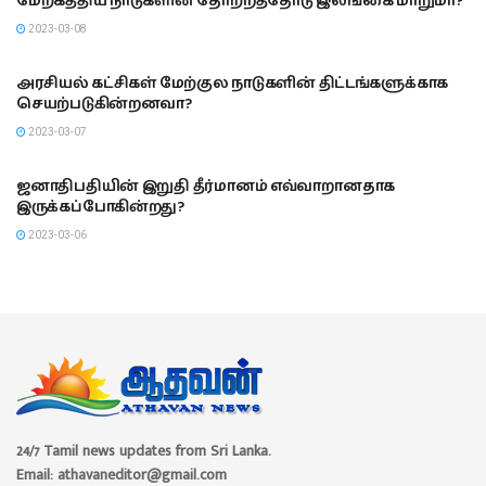
மேற்கத்திய நாடுகளின் தோற்றத்தோடு இலங்கை மாறுமா?
2023-03-08
பத்திரிகை கண்ணோட்டம்
அரசியல் கட்சிகள் மேற்குல நாடுகளின் திட்டங்களுக்காக
செயற்படுகின்றனவா?
2023-03-07
பத்திரிகை கண்ணோட்டம்
ஜனாதிபதியின் இறுதி தீர்மானம் எவ்வாறானதாக
இருக்கப்போகின்றது?
2023-03-06
24/7 Tamil news updates from Sri Lanka.
Email: athavaneditor@gmail.com