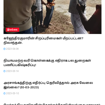
இலங்கை
கஜேந்திரகுமாரின் சிறப்புரிமைகள் மீறப்பட்டன?
நிலாந்தன்.
2023-06-04
பத்திரிகை கண்ணோட்டம்
நியாயமற்ற வரி கொள்கைக்கு எதிராக பல துறைகள்
பணிப்பகிஷ்கரிப்பு!
2023-03-14
பத்திரிகை கண்ணோட்டம்
அரசாங்கத்திற்கு எதிர்ப்பு தெரிவித்தால் அரசு வேலை
இல்லை? (10-03-2023)
2023-03-10
பத்திரிகை கண்ணோட்டம்