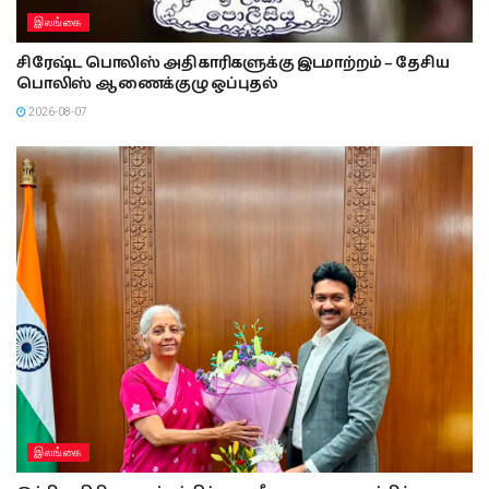
இலங்கை
சிரேஷ்ட பொலிஸ் அதிகாரிகளுக்கு இடமாற்றம் – தேசிய
பொலிஸ் ஆணைக்குழு ஒப்புதல்
2026-08-07
இலங்கை