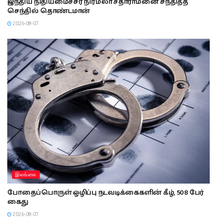
இந்திய நிதியமைச்சர் நிர்மலா சீதாராமனை சந்தித்த
செந்தில் தொண்டமான்
2026-08-07
இலங்கை
போதைப்பொருள் ஒழிப்பு நடவடிக்கைகளின் கீழ், 508 பேர்
கைது
2026-08-07