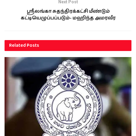
Next Post
ஸ்ரீலங்கா சுதந்திரக்கட்சி மீண்டும்
கட்டியெழுப்பப்படும்- மஹிந்த அமரவீர
Related
Posts