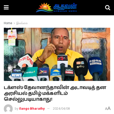
Home
இலங்கை
டக்ளஸ் தேவானந்தாவின் அடாவடித் தன
அரசியல் தமிழ் மக்களிடம்
செல்லுபடியாகாது!
A
by
Ilango Bharathy
2024/04/08
A