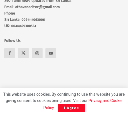
24/7 Tamil news updates from Sri Lanka.
Email: athavaneditor@gmail.com
Phone
Sri Lanka: 0094114063006
UK: 00447459300554
Follow Us
This website uses cookies. By continuing to use this website you are
giving consent to cookies being used. Visit our
Privacy and Cookie
About
Advertise
Privacy Policy
Contact Us
Policy
.
I Agree
© 2026 Athavan Media, All rights reserved.