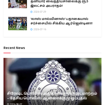
தனியார் வைத்தியசாலைக்கு ரூ.5
இலட்சம் அபராதம்!
2026-07-29
‘லாஸ் மால்வினாஸ்’ பதாகையால்
சர்ச்சையில் சிக்கிய ஆர்ஜென்டினா!
2026-07-16
Recent News
சிரேஷ்ட பொலிஸ் அதிகாரிகளுக்கு இடமாற்றம்
– தேசிய பொலிஸ் ஆணைக்குழு ஒப்புதல்
2026-08-07