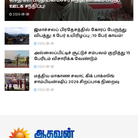
வசதிகள் பிரதியமைச்சர் சுந்தரலிங்கம் பிரதீப்
ஊடக சந்திப்பு!
2026-08-08
இமாச்சலப் பிரதேசத்தில் கோரப் பேருந்து
விபத்து: 8 பேர் உயிரிழப்பு ; 10 பேர் காயம்!
2026-08-08
அல்லைப்பிட்டிச் சூட்டுச் சம்பவம் குறித்து 15
பேரிடம் விசாரிக்க வேண்டும்
2026-08-08
மத்திய மாகாண சவாட் கிக் பாக்ஸிங்
சாம்பியன்ஷிப் 2026 சிறப்பாக நிறைவு
2026-08-08