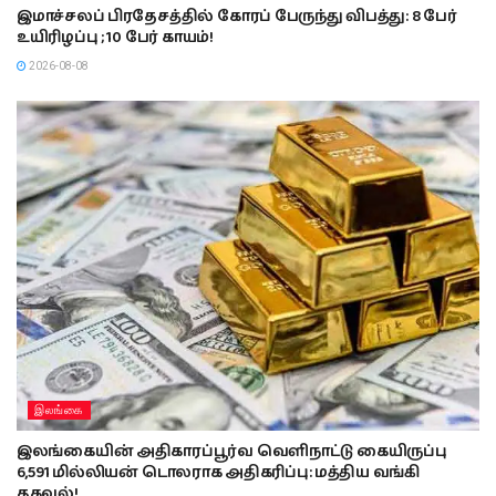
இமாச்சலப் பிரதேசத்தில் கோரப் பேருந்து விபத்து: 8 பேர்
உயிரிழப்பு ; 10 பேர் காயம்!
2026-08-08
இலங்கை
இலங்கையின் அதிகாரப்பூர்வ வெளிநாட்டு கையிருப்பு
6,591 மில்லியன் டொலராக அதிகரிப்பு: மத்திய வங்கி
தகவல்!