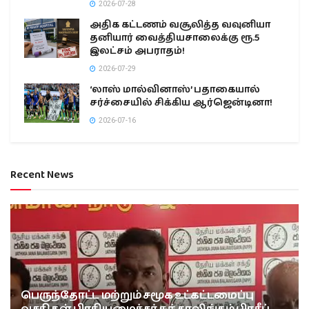
2026-07-28
அதிக கட்டணம் வசூலித்த வவுனியா
தனியார் வைத்தியசாலைக்கு ரூ.5
இலட்சம் அபராதம்!
2026-07-29
‘லாஸ் மால்வினாஸ்’ பதாகையால்
சர்ச்சையில் சிக்கிய ஆர்ஜென்டினா!
2026-07-16
Recent News
பெருந்தோட்ட மற்றும் சமூக உட்கட்டமைப்பு