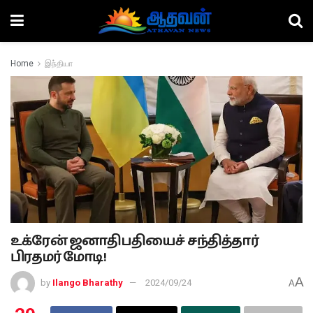
Home
இந்தியா
உக்ரேன் ஜனாதிபதியைச் சந்தித்தார்
பிரதமர் மோடி!
A
by
Ilango Bharathy
2024/09/24
A