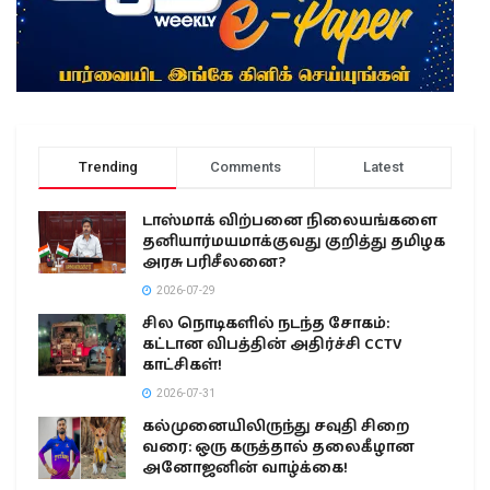
Trending
Comments
Latest
டாஸ்மாக் விற்பனை நிலையங்களை
தனியார்மயமாக்குவது குறித்து தமிழக
அரசு பரிசீலனை?
2026-07-29
சில நொடிகளில் நடந்த சோகம்:
கட்டான விபத்தின் அதிர்ச்சி CCTV
காட்சிகள்!
2026-07-31
கல்முனையிலிருந்து சவுதி சிறை
வரை: ஒரு கருத்தால் தலைகீழான
அனோஜனின் வாழ்க்கை!