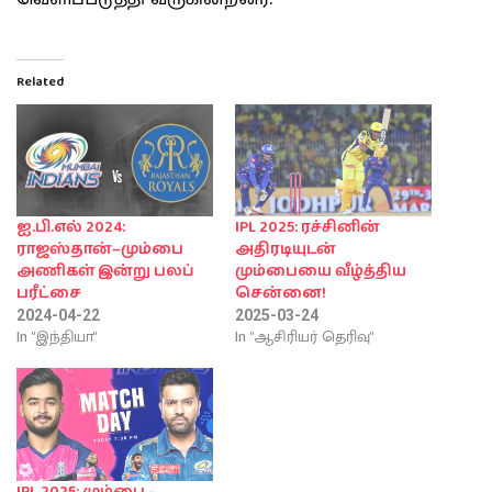
Related
ஐ.பி.எல் 2024:
IPL 2025: ரச்சினின்
ராஜஸ்தான்–மும்பை
அதிரடியுடன்
அணிகள் இன்று பலப்
மும்பையை வீழ்த்திய
பரீட்சை
சென்னை!
2024-04-22
2025-03-24
In "இந்தியா"
In "ஆசிரியர் தெரிவு"
IPL 2025; மும்பை –