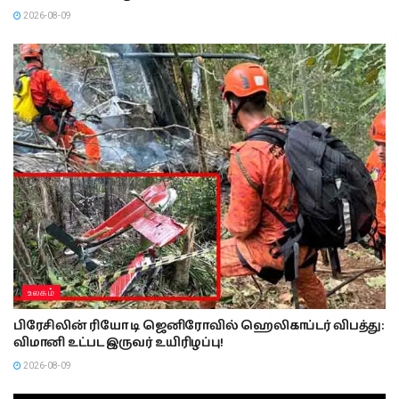
2026-08-09
உலகம்
பிரேசிலின் ரியோ டி ஜெனிரோவில் ஹெலிகாப்டர் விபத்து:
விமானி உட்பட இருவர் உயிரிழப்பு!
2026-08-09