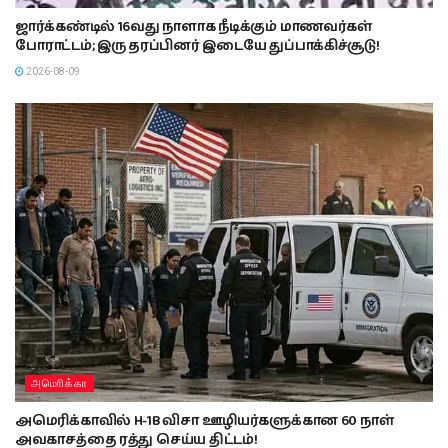
ஜார்க்கண்டில் 16வது நாளாக நீடிக்கும் மாணவர்கள்
போராட்டம்; இரு தரப்பினர் இடையே துப்பாக்கிச்சூடு!
2026-08-09
அமொிக்கா
அமெரிக்காவில் H-1B விசா ஊழியர்களுக்கான 60 நாள்
அவகாசத்தை ரத்து செய்ய திட்டம்!