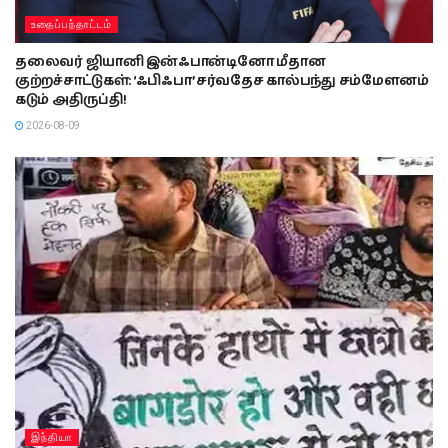
உதைப்பந்தாட்டம்
தலைவர் ஜியானி இன்ஃபான்டினோ மீதான
குற்றச்சாட்டுகள்: ‘ஃபிஃபா’ சர்வதேச கால்பந்து சம்மேளனம்
கடும் அதிருப்தி!
2026-08-09
இந்தியா