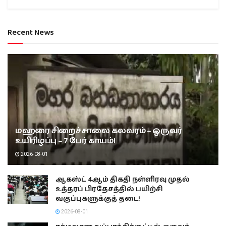
Recent News
மஹரை சிறைச்சாலை கலவரம் – ஒருவர்
உயிரிழப்பு – 7 பேர் காயம்!
2026-08-01
ஆகஸ்ட் 4ஆம் திகதி நள்ளிரவு முதல்
உத்தரப் பிரதேசத்தில் பயிற்சி
வகுப்புகளுக்குத் தடை!
2026-08-01