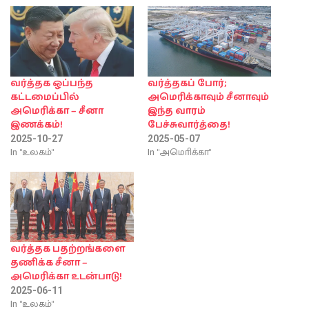
வர்த்தக ஒப்பந்த
வர்த்தகப் போர்;
கட்டமைப்பில்
அமெரிக்காவும் சீனாவும்
அமெரிக்கா – சீனா
இந்த வாரம்
இணக்கம்!
பேச்சுவார்த்தை!
2025-10-27
2025-05-07
In "உலகம்"
In "அமொிக்கா"
வர்த்தக பதற்றங்களை
தணிக்க சீனா –
அமெரிக்கா உடன்பாடு!
2025-06-11
In "உலகம்"