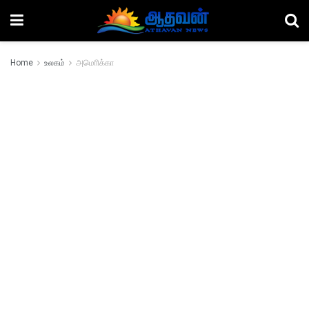
Home
உலகம்
அமொிக்கா