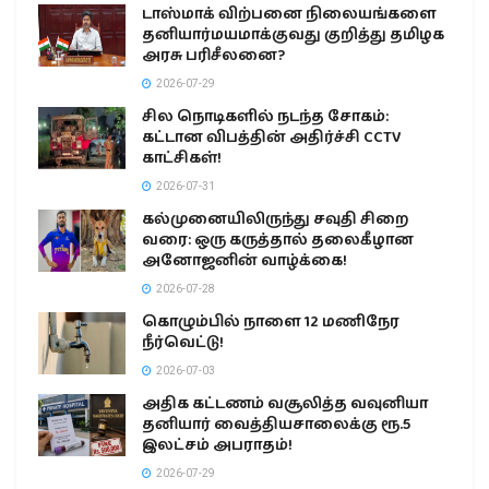
டாஸ்மாக் விற்பனை நிலையங்களை
தனியார்மயமாக்குவது குறித்து தமிழக
அரசு பரிசீலனை?
2026-07-29
சில நொடிகளில் நடந்த சோகம்:
கட்டான விபத்தின் அதிர்ச்சி CCTV
காட்சிகள்!
2026-07-31
கல்முனையிலிருந்து சவுதி சிறை
வரை: ஒரு கருத்தால் தலைகீழான
அனோஜனின் வாழ்க்கை!
2026-07-28
கொழும்பில் நாளை 12 மணிநேர
நீர்வெட்டு!
2026-07-03
அதிக கட்டணம் வசூலித்த வவுனியா
தனியார் வைத்தியசாலைக்கு ரூ.5
இலட்சம் அபராதம்!
2026-07-29