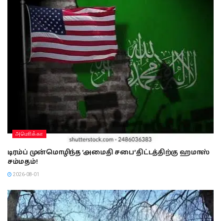
அமொிக்கா
டிரம்ப் முன்மொழிந்த ‘அமைதி சபை’ திட்டத்திற்கு ஹமாஸ்
சம்மதம்!
2026-08-01