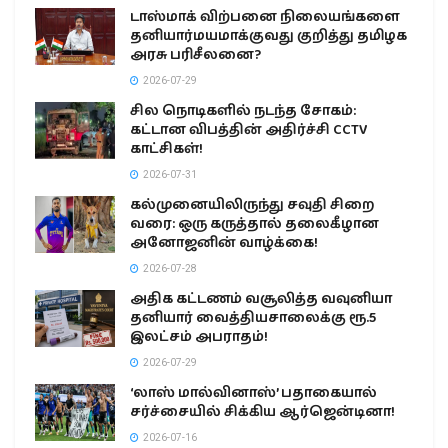
டாஸ்மாக் விற்பனை நிலையங்களை
தனியார்மயமாக்குவது குறித்து தமிழக
அரசு பரிசீலனை?
2026-07-29
சில நொடிகளில் நடந்த சோகம்:
கட்டான விபத்தின் அதிர்ச்சி CCTV
காட்சிகள்!
2026-07-31
கல்முனையிலிருந்து சவுதி சிறை
வரை: ஒரு கருத்தால் தலைகீழான
அனோஜனின் வாழ்க்கை!
2026-07-28
அதிக கட்டணம் வசூலித்த வவுனியா
தனியார் வைத்தியசாலைக்கு ரூ.5
இலட்சம் அபராதம்!
2026-07-29
‘லாஸ் மால்வினாஸ்’ பதாகையால்
சர்ச்சையில் சிக்கிய ஆர்ஜென்டினா!
2026-07-16