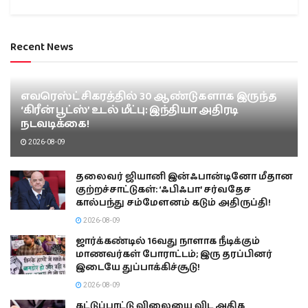
Recent News
எவரெஸ்ட் சிகரத்தில் 30 ஆண்டுகளாக இருந்த
‘கிரீன் பூட்ஸ்’ உடல் மீட்பு: இந்தியா அதிரடி
நடவடிக்கை!
2026-08-09
தலைவர் ஜியானி இன்ஃபான்டினோ மீதான
குற்றச்சாட்டுகள்: ‘ஃபிஃபா’ சர்வதேச
கால்பந்து சம்மேளனம் கடும் அதிருப்தி!
2026-08-09
ஜார்க்கண்டில் 16வது நாளாக நீடிக்கும்
மாணவர்கள் போராட்டம்; இரு தரப்பினர்
இடையே துப்பாக்கிச்சூடு!
2026-08-09
கட்டுப்பாட்டு விலையை விட அதிக