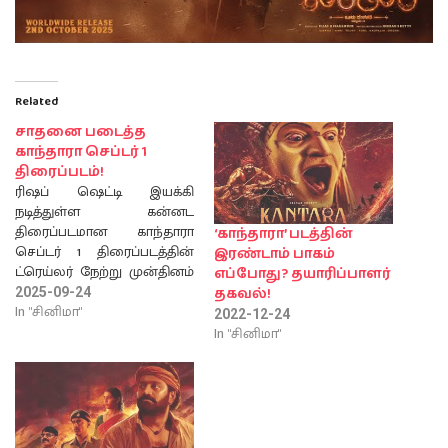
Related
சாதனை படைத்த
காந்தாரா செப்டர் 1
திரைப்படம்!
ரிஷப் ஷெட்டி இயக்கி
நடித்துள்ள கன்னட
திரைப்படமான காந்தாரா
‘காந்தாரா’ படத்தின்
செப்டர் 1 திரைப்படத்தின்
இரண்டாம் பாகம்
ட்ரெய்லர் நேற்று முன்தினம்
எப்போது? தயாரிப்பாளர்
வெளியானது.
தகவல்!
2025-09-24
இந்நிலையில் காந்தாரா
In "சினிமா"
2022-12-24
செப்டர் 1 திரைப்படத்தின்
In "சினிமா"
ட்ரெய்லர் சுமார் 55
மில்லியனுக்கும் அதிகமான
டிஜிட்டல் பார்வைகளைக்
கடந்து ரசிகர்களின் பாரிய
வரவேற்பைப் பெற்றுள்ளது.