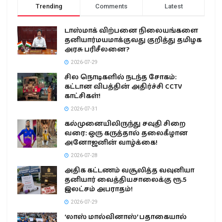
Trending
Comments
Latest
டாஸ்மாக் விற்பனை நிலையங்களை
தனியார்மயமாக்குவது குறித்து தமிழக
அரசு பரிசீலனை?
2026-07-29
சில நொடிகளில் நடந்த சோகம்:
கட்டான விபத்தின் அதிர்ச்சி CCTV
காட்சிகள்!
2026-07-31
கல்முனையிலிருந்து சவுதி சிறை
வரை: ஒரு கருத்தால் தலைகீழான
அனோஜனின் வாழ்க்கை!
2026-07-28
அதிக கட்டணம் வசூலித்த வவுனியா
தனியார் வைத்தியசாலைக்கு ரூ.5
இலட்சம் அபராதம்!
2026-07-29
‘லாஸ் மால்வினாஸ்’ பதாகையால்