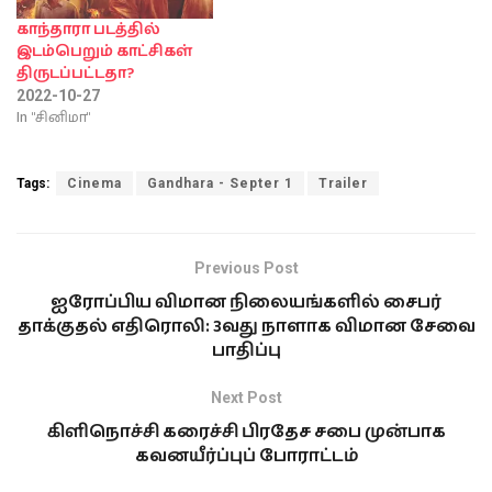
அதன்படி, இப் படத்தின்
ட்ரெய்லர் இன்ஸ்டாகிராமில்
காந்தாரா படத்தில்
புதிய சாதனை
இடம்பெறும் காட்சிகள்
படைத்துள்ளது. அதாவது, 24
திருடப்பட்டதா?
மணித்தியாலத்தில் இந்திய
2022-10-27
அளவில் இன்ஸ்டாகிராமில்
In "சினிமா"
அதிகமாக ஷேர்
செய்யப்பட்ட ட்ரெய்லர்
எனும்…
Tags:
Cinema
Gandhara - Septer 1
Trailer
Previous Post
ஐரோப்பிய விமான நிலையங்களில் சைபர்
தாக்குதல் எதிரொலி: 3வது நாளாக விமான சேவை
பாதிப்பு
Next Post
கிளிநொச்சி கரைச்சி பிரதேச சபை முன்பாக
கவனயீர்ப்புப் போராட்டம்