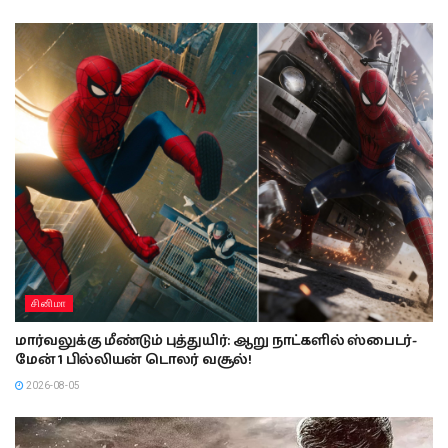
சினிமா
மார்வலுக்கு மீண்டும் புத்துயிர்: ஆறு நாட்களில் ஸ்பைடர்-
மேன் 1 பில்லியன் டொலர் வசூல்!
2026-08-05