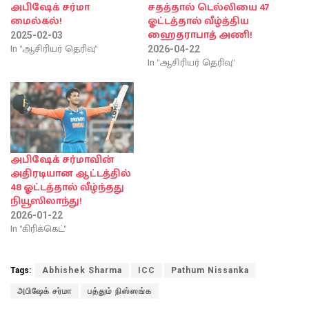
அபிஷேக் சர்மா
சதத்தால் டெல்லியை 47
மைல்கல்!
ஓட்டத்தால் வீழ்த்திய
ஹைதராபாத் அணி!
2025-02-03
In "ஆசிரியர் தெரிவு"
2026-04-22
In "ஆசிரியர் தெரிவு"
அபிஷேக் சர்மாவின்
அதிரடியான ஆட்டத்தில்
48 ஓட்டத்தால் வீழ்ந்தது
நியூஸிலாந்து!
2026-01-22
In "கிரிக்கெட்"
Tags:
Abhishek Sharma
ICC
Pathum Nissanka
அபிஷேக் சர்மா
பத்தும் நிஸ்ஸங்க