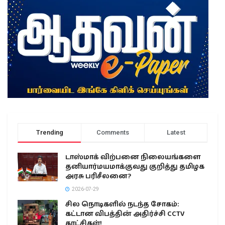
Trending
Comments
Latest
டாஸ்மாக் விற்பனை நிலையங்களை
தனியார்மயமாக்குவது குறித்து தமிழக
அரசு பரிசீலனை?
2026-07-29
சில நொடிகளில் நடந்த சோகம்:
கட்டான விபத்தின் அதிர்ச்சி CCTV
காட்சிகள்!