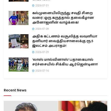
2026-07-31
கல்முனையிலிருந்து சவுதி சிறை
வரை: ஒரு கருத்தால் தலைகீழான
அனோஜனின் வாழ்க்கை!
2026-07-28
அதிக கட்டணம் வசூலித்த வவுனியா
தனியார் வைத்தியசாலைக்கு ரூ.5
இலட்சம் அபராதம்!
2026-07-29
‘லாஸ் மால்வினாஸ்’ பதாகையால்
சர்ச்சையில் சிக்கிய ஆர்ஜென்டினா!
2026-07-16
Recent News