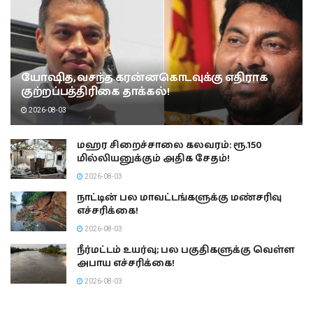
யோஷித, வசந்த கரன்னகொடவுக்கு எதிராக
குற்றப்பத்திரிகை தாக்கல்!
2026-08-03
மஹர சிறைச்சாலை கலவரம்: ரூ.150
மில்லியனுக்கும் அதிக சேதம்!
2026-08-03
நாட்டின் பல மாவட்டங்களுக்கு மண்சரிவு
எச்சரிக்கை!
2026-08-03
நீர்மட்டம் உயர்வு; பல பகுதிகளுக்கு வெள்ள
அபாய எச்சரிக்கை!
2026-08-03