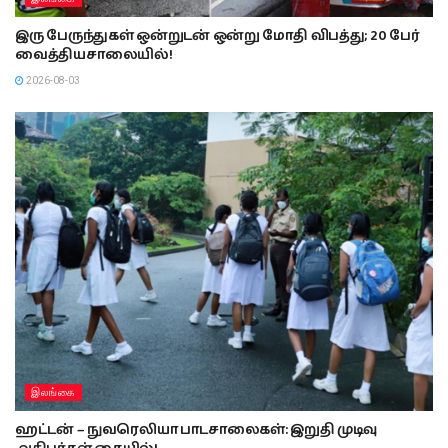
இரு ப‍ேருந்துகள் ஒன்றுடன் ஒன்று மோதி விபத்து; 20 பேர்
வைத்தியசாலையில்!
2026-08-03
இலங்கை
ஹட்டன் – நுவரெலியா பாடசாலைகள்: இறுதி முடிவு